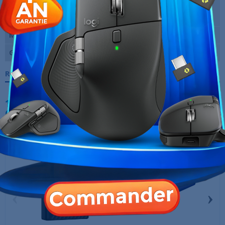
Dimensions (L x H x
66x13x66 mm
P)
Marque
MSI
Garantie
12 Mois
Références spécifiques
10 AUTRES PRODUITS DANS LA MÊME
CATÉGORIE :
‹
›