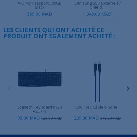
WD My Passport 500GB
Samsung SSD Externe T7
Le
Black
Shield...
599,00 MAD
1 349,00 MAD
LES CLIENTS QUI ONT ACHETÉ CE
PRODUIT ONT ÉGALEMENT ACHETÉ :
‹
›
Logitech Keyboard K120
Goui Flex Câble iPhone...
Gou
AZERTY
89,00 MAD
299,00 MAD
39
129,00 MAD
349,00 MAD