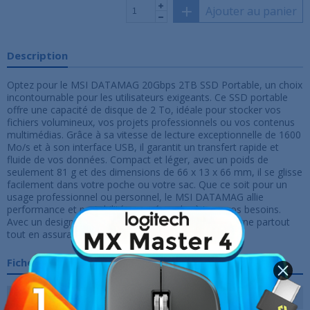
Ajouter au panier
Description
Optez pour le MSI DATAMAG 20Gbps 2TB SSD Portable, un choix
incontournable pour les utilisateurs exigeants. Ce SSD portable
offre une capacité de disque de 2 To, idéale pour stocker vos
fichiers volumineux, vos projets professionnels ou vos contenus
multimédias. Grâce à sa vitesse de lecture exceptionnelle de 1600
Mo/s et à son interface USB, il garantit un transfert rapide et
fluide de vos données. Compact et léger, avec un poids de
seulement 81 g et des dimensions de 66 x 13 x 66 mm, il se glisse
facilement dans votre poche ou votre sac. Que ce soit pour un
usage professionnel ou personnel, le MSI DATAMAG allie
performance et portabilité pour répondre à tous vos besoins.
Avec un design robuste et élégant, il vous accompagne partout
tout en assurant la sécurité de vos fichiers.
Fiche technique
Capacité de disque
2 To