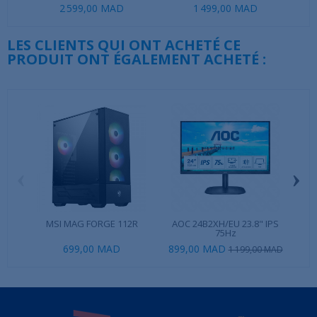
2 599,00 MAD
1 499,00 MAD
LES CLIENTS QUI ONT ACHETÉ CE
PRODUIT ONT ÉGALEMENT ACHETÉ :
‹
›
MSI MAG FORGE 112R
AOC 24B2XH/EU 23.8" IPS
NZX
75Hz
699,00 MAD
899,00 MAD
1 199,00 MAD