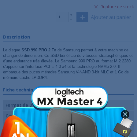
Rupture de stock
Ajouter au panier
Description
Le disque
SSD 990 PRO 2 To
de Samsung permet à votre machine de
changer de dimension. Ce SSD bénéficie de vitesses stratosphériques et
d'une endurance très élevée. Le Samsung 990 PRO au format M.2 2280
s'appuie sur l'interface PCI-E 4.0 x4 et la technologie NVMe 2.0. Il
embarque des puces mémoire
Samsung V-NAND 3-bit MLC
et 1 Go de
mémoire cache LPDDR4.
Fiche technique
Format de Disque
Carte M.2
Capacité de disque
2 To
Interface
PCI-E 4.0 4x