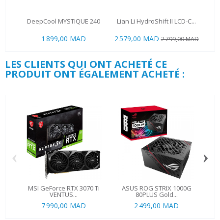
DeepCool MYSTIQUE 240
Lian Li HydroShift II LCD-C...
HYB
1 899,00 MAD
2 579,00 MAD
2 799,00 MAD
LES CLIENTS QUI ONT ACHETÉ CE
PRODUIT ONT ÉGALEMENT ACHETÉ :
‹
›
MSI GeForce RTX 3070 Ti
ASUS ROG STRIX 1000G
Ki
VENTUS...
80PLUS Gold...
7 990,00 MAD
2 499,00 MAD