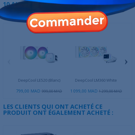
10 AUTRES PRODUITS DANS LA MÊME
CATÉGORIE :
‹
›
DeepCool LE520 (Blanc)
DeepCool LM360 White
De
799,00 MAD
1 099,00 MAD
1 1
999,00 MAD
1 299,00 MAD
LES CLIENTS QUI ONT ACHETÉ CE
PRODUIT ONT ÉGALEMENT ACHETÉ :