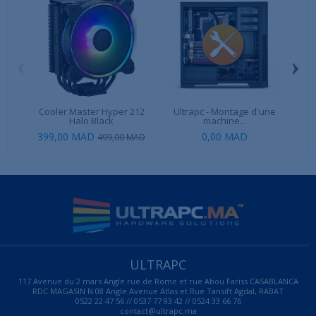
‹
›
Cooler Master Hyper 212
Ultrapc - Montage d'une
G.Sk
Halo Black
machine...
399,00 MAD
0,00 MAD
499,00 MAD
ULTRAPC
117 Avenue du 2 mars Angle rue de Rome et rue Abou Fariss CASABLANCA
RDC MAGASIN N 08 Angle Avenue Atlas et Rue Tansift Agdal, RABAT
0522 22 47 56 // 0537 77 93 42 // 0524 33 66 76
contact@ultrapc.ma