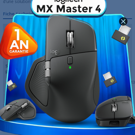
d'une solution de refroidissement haut de gamme.
Fiche technique
Matériau
Aluminium
Dimensions du
396 x 120 x 27 mm
radiateur
Ventilateur(s)
3x120mm
Support du
LGA
processeur
1150/1151/1155/1156/1200/1700
LGA 1366/2011/2011-3/2066 /
AM5/AM4/FM2+/FM2/FM1/AM3+/AM
Socket TR4/s TRX4/SP3
Marque
MSI
Garantie
12 Mois
Références spécifiques