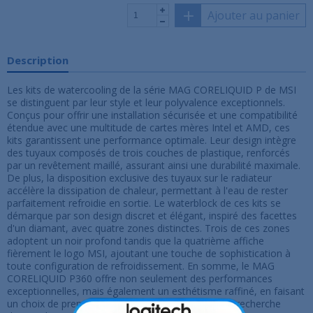
Ajouter au panier
Description
Les kits de watercooling de la série MAG CORELIQUID P de MSI
se distinguent par leur style et leur polyvalence exceptionnels.
Conçus pour offrir une installation sécurisée et une compatibilité
étendue avec une multitude de cartes mères Intel et AMD, ces
kits garantissent une performance optimale. Leur design intègre
des tuyaux composés de trois couches de plastique, renforcés
par un revêtement maillé, assurant ainsi une durabilité maximale.
De plus, la disposition exclusive des tuyaux sur le radiateur
accélère la dissipation de chaleur, permettant à l'eau de rester
parfaitement refroidie en sortie. Le waterblock de ces kits se
démarque par son design discret et élégant, inspiré des facettes
d'un diamant, avec quatre zones distinctes. Trois de ces zones
adoptent un noir profond tandis que la quatrième affiche
fièrement le logo MSI, ajoutant une touche de sophistication à
toute configuration de refroidissement. En somme, le MAG
CORELIQUID P360 offre non seulement des performances
exceptionnelles, mais également un esthétisme raffiné, en faisant
un choix de premier ordre pour les utilisateurs à la recherche