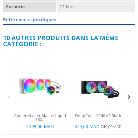
Garantie
12 Mois
Références spécifiques
10 AUTRES PRODUITS DANS LA MÊME
CATÉGORIE :
‹
›
Cooler Master MasterLiquid
DeepCool LE240 V2 Black
MSI
360...
1 199,00 MAD
649,00 MAD
1 5
749,00 MAD