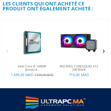
LES CLIENTS QUI ONT ACHETÉ CE
PRODUIT ONT ÉGALEMENT ACHETÉ :
‹
›
Intel Core i5 14400F
MSI MAG CORELIQUID A13
(jusqu'à...
240 Black
1 449,00 MAD
719,00 MAD
54
1 599,00 MAD