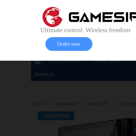
Accueil
Contact
Plan du site
Service Cl
Magasin 
Ultimate control. Wireless freedom
Order now
Configurateur PC
Setup Gamer
PC
BUNDLES
Accueil
Composants
Boitiers PC
Les Moye
-150,00 MAD