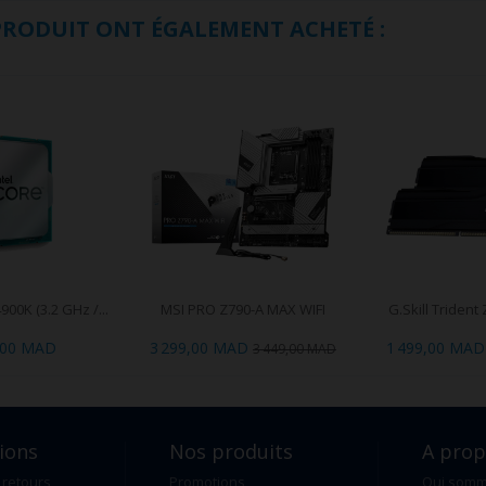
 PRODUIT ONT ÉGALEMENT ACHETÉ :
4900K (3.2 GHz /...
MSI PRO Z790-A MAX WIFI
G.Skill Trident 
,00 MAD
3 299,00 MAD
1 499,00 MAD
3 449,00 MAD
ions
Nos produits
A pro
 retours
Promotions
Qui som