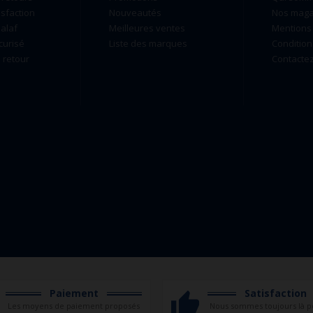
isfaction
Nouveautés
Nos maga
alaf
Meilleures ventes
Mentions 
curisé
Liste des marques
Condition
retour
Contacte
Paiement
Satisfaction
Les moyens de paiement proposés
Nous sommes toujours là p