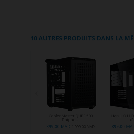
10 AUTRES PRODUITS DANS LA MÊ
‹
Cooler Master QUBE 500
Lian Li O11 
Flatpack...
(B
899,00 MAD
899,00 MA
1 099,00 MAD