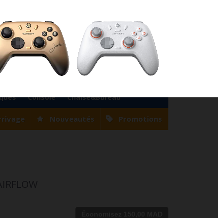
76
Magasin Casablanca
0522 22 47 56
Magasin Tanger
0539 94 35 33
0
Votre compte
Panier
(vide)
Bienvenue
Identifiez-vous
iques
Console
Chaise&Bureau
rrivage
Nouveautés
Promotions
AIRFLOW
Économisez 150,00 MAD