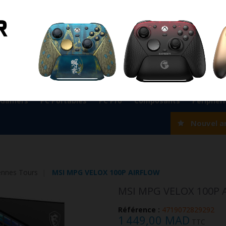
ient
0524 33 66 75
Magasin Marrakech
0524 33 66 
Rabat
0537 77 93 42
Magasin AGADIR
0528 22 97 37
OK
 Gamers
PC Portables
PC Pro
Composants
Périphér
Nouvel a
nnes Tours
MSI MPG VELOX 100P AIRFLOW
MSI MPG VELOX 100P 
Référence :
4719072829292
1 449,00 MAD
TTC