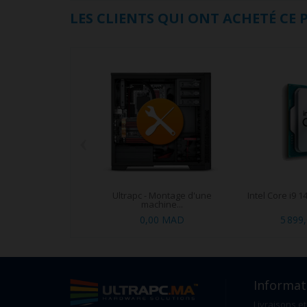
LES CLIENTS QUI ONT ACHETÉ CE
‹
Ultrapc - Montage d'une
Intel Core i9 1
machine...
0,00 MAD
5 899
Informat
Livraisons et