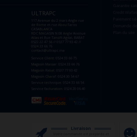
Garantie sat
ULTRAPC
Credit Wafas
Paiement sé
117 Avenue du 2 mars Angle rue
de Rome et rue Abou Fariss
Demande de 
CASABLANCA
Plan du site
RDC MAGASIN N 08 Angle Avenue
Atlas et Rue Tansift Agdal, RABAT
0522 22 47 56 // 0537 77 93 42 //
0524 33 66 76
contact@ultrapc.ma
Service Client: 0524 33 66 75
Magasin Massar: 0524 33 66 76
Magasin Rabat: 0537 77 93 42
Magasin Charaf: 0524 30 54 67
Service technique: 0524 33 66 54
Service facturation: 0524 20 06 40
Livraison
Votre commande est preparée et