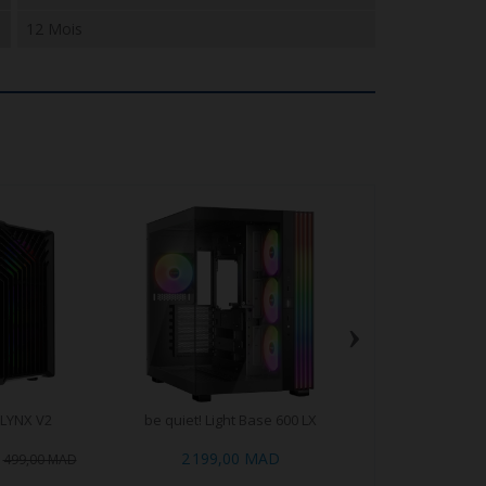
12 Mois
›
LYNX V2
be quiet! Light Base 600 LX
Connect Airboost
ATX)
2 199,00 MAD
499,00 
499,00 MAD