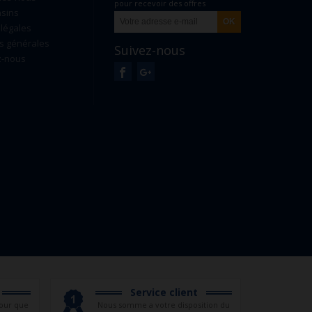
pour recevoir des offres
sins
exclusives
légales
s générales
Suivez-nous
z-nous
Service client
our que
Nous somme a votre disposition du