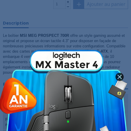
Ajouter au panier
Description
Le boîtier
MSI MEG PROSPECT 700R
offre un style gaming assumé et
original et propose un écran tactile 4.3" pour disposer en façade de
nombreuses précieuses informations sur votre configuration. Compatible
avec des cartes mères
ATX / Mini-ITX / Micro-ATX et E-ATX
, il
embarque 4 ventilateurs ARGB 140 mm de série et dispose de 10
emplacements en tout pour un refroidissement optimal . Vous pourrez
également installer deux systèmes de watercooling avec un radiateur
pouvant mesurer 360 mm maximum.
Fiche technique
Format du boitier
Moyen Tour
Matériau boitier
Acier, Verre Trempé
Format de carte
E-ATX, ATX, Micro ATX, Mini ITX
mère