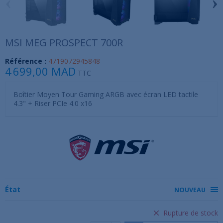
‹
›
MSI MEG PROSPECT 700R
Référence :
4719072945848
4 699,00 MAD
TTC
Boîtier Moyen Tour Gaming ARGB avec écran LED tactile
4.3" + Riser PCIe 4.0 x16
État
NOUVEAU
Rupture de stock