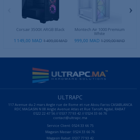
‹
›
Corsair 3500X ARGB Black
Montech Air 1000 Premium
Li
White
1 149,00 MAD
999,00 MAD
99
1 499,00 MAD
1 299,00 MAD
ULTRAPC
117 Avenue du 2 mars Angle rue de Rome et rue Abou Fariss CASABLANCA
RDC MAGASIN N 08 Angle Avenue Atlas et Rue Tansift Agdal, RABAT
0522 22 47 56 // 0537 77 93 42 // 0524 33 66 76
contact@ultrapc.ma
Service Client: 0524 33 66 75
Magasin Massar: 0524 33 66 76
Magasin Rabat: 0537 77 93 42