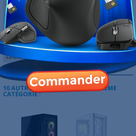
Fenêtre
Oui
Nombre de
4 x 140mm
ventilateurs fournis
Dimensions (L x H x
257 x 537 x 585 mm
P)
Marque
MSI
Garantie
12 Mois
Références spécifiques
10 AUTRES PRODUITS DANS LA MÊME
CATÉGORIE :