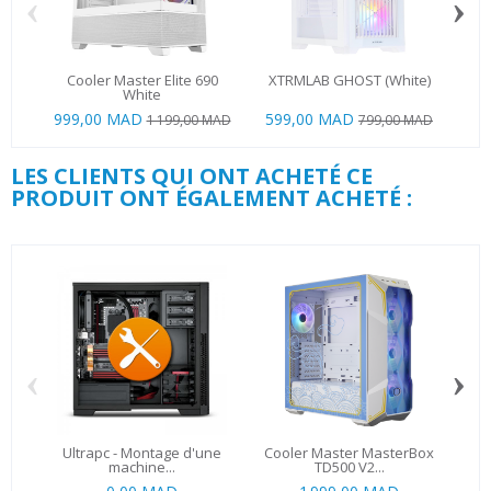
‹
›
Cooler Master Elite 690
XTRMLAB GHOST (White)
MS
White
999,00 MAD
599,00 MAD
1 199,00 MAD
799,00 MAD
LES CLIENTS QUI ONT ACHETÉ CE
PRODUIT ONT ÉGALEMENT ACHETÉ :
‹
›
Ultrapc - Montage d'une
Cooler Master MasterBox
C
machine...
TD500 V2...