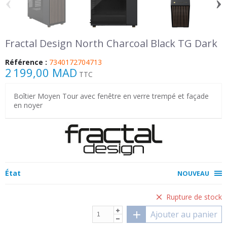
‹
›
Fractal Design North Charcoal Black TG Dark
Référence :
7340172704713
2 199,00 MAD
TTC
Boîtier Moyen Tour avec fenêtre en verre trempé et façade
en noyer
État
NOUVEAU
Rupture de stock
Ajouter au panier