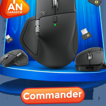
Tension
1.35 Volts
Utilisation
Ordinateur de bureau
Marque
TeamGroup
Garantie
12 Mois
Références spécifiques
10 AUTRES PRODUITS DANS LA MÊME
CATÉGORIE :
‹
›