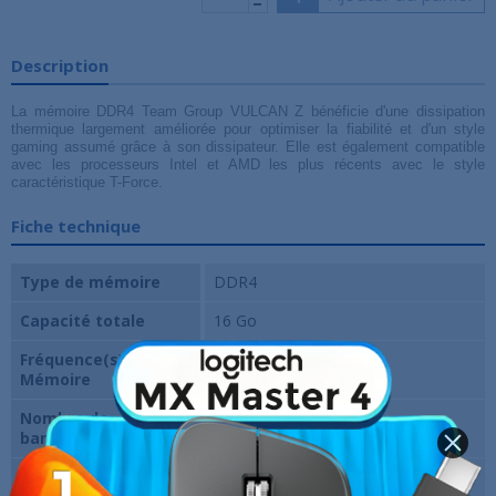
Description
La mémoire DDR4 Team Group VULCAN Z bénéficie d'une dissipation
thermique largement améliorée pour optimiser la fiabilité et d'un style
gaming assumé grâce à son dissipateur. Elle est également compatible
avec les processeurs Intel et AMD les plus récents avec le style
caractéristique T-Force.
Fiche technique
Type de mémoire
DDR4
Capacité totale
16 Go
Fréquence(s)
3200 Mhz
Mémoire
Nombre de
1
barrette(s)
CAS Latency
CL16