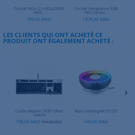
Crucial 16Go (2 x 8Go) DDR5
Corsair Vengeance RGB
Le
4800...
PRO Series...
799,00 MAD
1 879,00 MAD
LES CLIENTS QUI ONT ACHETÉ CE
PRODUIT ONT ÉGALEMENT ACHETÉ :
‹
›
Cooler Master CK351 (Red
Mars Gaming MCPU120
Sa
Switch)
749,00 MAD
149,00 MAD
999,00 MAD