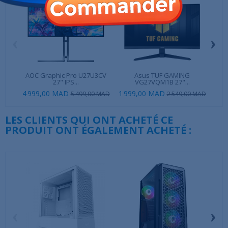
‹
›
AOC Graphic Pro U27U3CV
Asus TUF GAMING
27" IPS...
VG27VQM1B 27"...
4 999,00 MAD
1 999,00 MAD
1 3
5 499,00 MAD
2 549,00 MAD
LES CLIENTS QUI ONT ACHETÉ CE
PRODUIT ONT ÉGALEMENT ACHETÉ :
‹
›