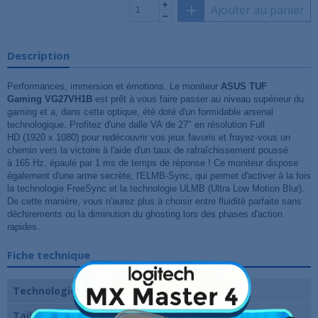
Ajouter au panier
Description
Performances, immersion et émotions. Le moniteur
ASUS TUF
Gaming
VG27VH1B
est prêt à vous faire passer au niveau supérieur du
gaming et a, dans cette optique, été doté d'un formidable arsenal
technologique. Profitez d'une dalle VA de 27" en résolution Full
HD (1920 x 1080) pour redécouvrir vos jeux favoris et frayez-vous un
chemin vers la victoire à l'aide d'un taux de rafraîchissement poussé
à 165 Hz, épaulé par 1 ms de temps de réponse ! Ce moniteur dispose
également d'une arme secrète, l'ELMB-Sync, qui permet d'activer à la fois
la technologie FreeSync et la technologie ULMB (Ultra Low Motion Blur).
De cette manière, vous n'aurez plus à choisir entre fluidité parfaite sans
déchirements ou la diminution du ghosting lors des phases d'action
rapides.
Fiche technique
Technologie de dalle
VA
Taille
27 pouces