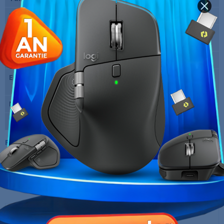
Résolution
1920 x 1080 pixels (FHD)
Fréquence verticale
165 Hz
maxi
Temps de réponse
1 ms
Entrées vidéo
1 x HDMI 2.0 Femelle 1 x D-Sub
Femelle
Marque
ASUS
Garantie
12 Mois
Références spécifiques
10 AUTRES PRODUITS DANS LA MÊME
CATÉGORIE :