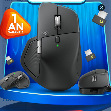
Taille
27 pouces
Résolution
1920 x 1080 pixels (FHD)
Fréquence verticale
280 Hz
maxi
Temps de réponse
1 ms
Entrées vidéo
1 x DisplayPort Femelle, 2 x HDMI
Femelle
Marque
ASUS
Garantie
12 Mois
Références spécifiques
10 AUTRES PRODUITS DANS LA MÊME
CATÉGORIE :