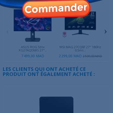
‹
›
ASUS ROG Strix
MSI MAG 27CQ6F 27" 180Hz
MS
XG27AQDMG 27"...
0.5ms...
7 499,00 MAD
2 299,00 MAD
2 599,00 MAD
LES CLIENTS QUI ONT ACHETÉ CE
PRODUIT ONT ÉGALEMENT ACHETÉ :