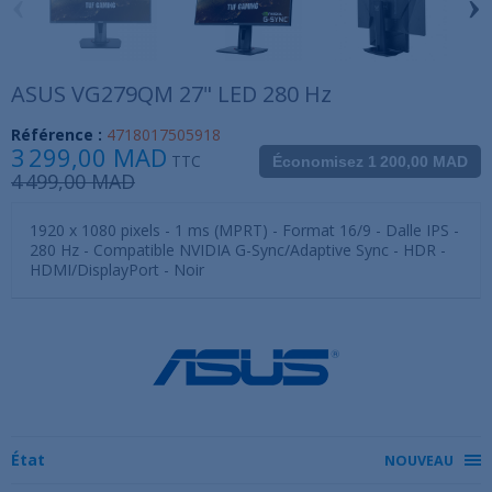
‹
›
ASUS VG279QM 27" LED 280 Hz
Référence :
4718017505918
3 299,00 MAD
TTC
Économisez 1 200,00 MAD
4 499,00 MAD
1920 x 1080 pixels - 1 ms (MPRT) - Format 16/9 - Dalle IPS -
280 Hz - Compatible NVIDIA G-Sync/Adaptive Sync - HDR -
HDMI/DisplayPort - Noir
État
NOUVEAU