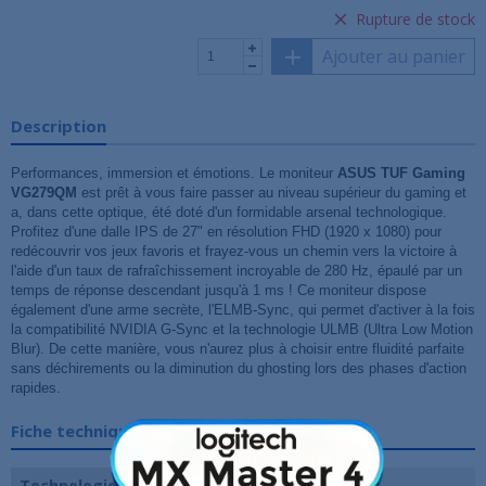
Rupture de stock
Ajouter au panier
Description
Performances, immersion et émotions. Le moniteur
ASUS TUF Gaming
VG279QM
est prêt à vous faire passer au niveau supérieur du gaming et
a, dans cette optique, été doté d'un formidable arsenal technologique.
Profitez d'une dalle IPS de 27" en résolution FHD (1920 x 1080) pour
redécouvrir vos jeux favoris et frayez-vous un chemin vers la victoire à
l'aide d'un taux de rafraîchissement incroyable de 280 Hz, épaulé par un
temps de réponse descendant jusqu'à 1 ms ! Ce moniteur dispose
également d'une arme secrète, l'ELMB-Sync, qui permet d'activer à la fois
la compatibilité NVIDIA G-Sync et la technologie ULMB (Ultra Low Motion
Blur). De cette manière, vous n'aurez plus à choisir entre fluidité parfaite
sans déchirements ou la diminution du ghosting lors des phases d'action
rapides.
Fiche technique
Technologie de dalle
IPS