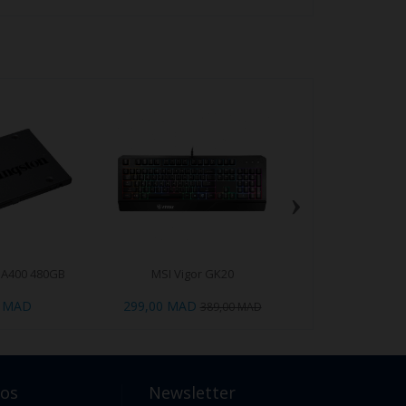
›
 A400 480GB
MSI Vigor GK20
Logitech G413 C
Azerty
0 MAD
299,00 MAD
999,00 
389,00 MAD
pos
Newsletter