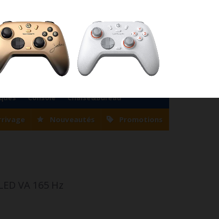
76
Magasin Casablanca
0522 22 47 56
Magasin Tanger
0539 94 35 33
0
Votre compte
Panier
(vide)
Bienvenue
Identifiez-vous
iques
Console
Chaise&Bureau
rrivage
Nouveautés
Promotions
LED VA 165 Hz