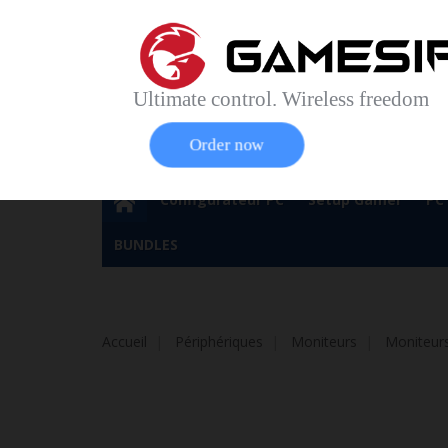
Accueil
Contact
Plan du site
Service Cl
Magasin 
Ultimate control. Wireless freedom
Order now
Configurateur PC
Setup Gamer
PC
BUNDLES
Accueil
Périphériques
Moniteurs
Moniteur