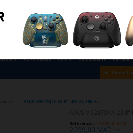
ient
0524 33 66 75
Magasin Marrakech
0524 33 66 
Rabat
0537 77 93 42
Magasin AGADIR
0528 22 97 37
OK
 Gamers
PC Portables
PC Pro
Composants
Périphér
Nouvel a
s Gamer
ASUS VG247Q1A 23.8" LED VA 165 Hz
ASUS VG247Q1A 23.8" 
Référence :
4711081008408
2 299,00 MAD
TTC