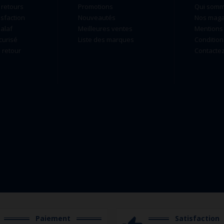
 retours
Promotions
Qui som
isfaction
Nouveautés
Nos maga
alaf
Meilleures ventes
Mentions 
curisé
Liste des marques
Condition
retour
Contacte
Paiement
Satisfaction