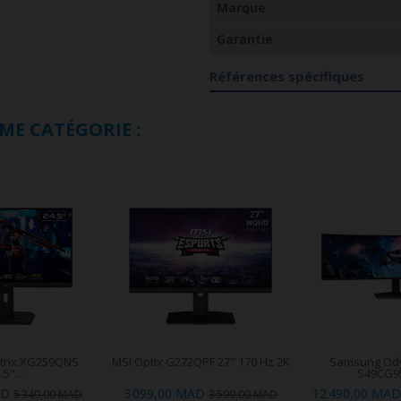
Marque
Garantie
Références spécifiques
ME CATÉGORIE :
trix XG259QNS
MSI Optix G272QPF 27" 170 Hz 2K
Samsung Od
.5"...
S49CG95
AD
3 099,00 MAD
12 490,00 MAD
5 349,00 MAD
3 599,00 MAD