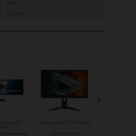
ASUS
12 Mois
›
yssey G95C
Gigabyte G24F 2 23.8" 165 Hz
ASUS VZ27EHE
4EU...
2 099,00 MAD
2 490,00
13 990,00 MAD