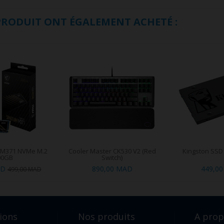
 PRODUIT ONT ÉGALEMENT ACHETÉ :
 M371 NVMe M.2
Cooler Master CK530 V2 (Red
Kingston SSD
00GB
Switch)
AD
890,00 MAD
449,0
499,00 MAD
ions
Nos produits
A pro