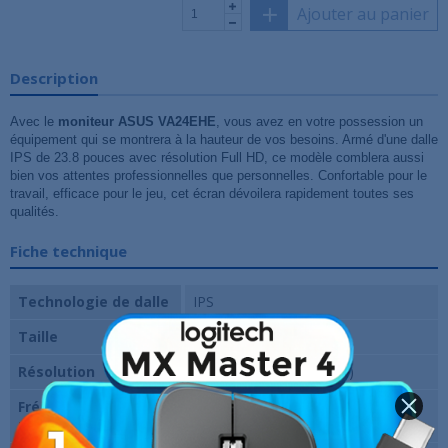
Ajouter au panier
Description
Avec le
moniteur ASUS VA24EHE
, vous avez en votre possession un
équipement qui se montrera à la hauteur de vos besoins. Armé d'une dalle
IPS de 23.8 pouces avec résolution Full HD, ce modèle comblera aussi
bien vos attentes professionnelles que personnelles. Confortable pour le
travail, efficace pour le jeu, cet écran dévoilera rapidement toutes ses
qualités.
Fiche technique
Technologie de dalle
IPS
Taille
24 pouces
Résolution
1920 x 1080 pixels (FHD)
Fréquence verticale
75 Hz
maxi