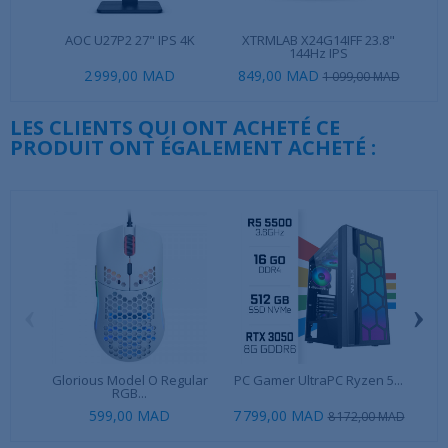
AOC U27P2 27" IPS 4K
XTRMLAB X24G14IFF 23.8"
MS
144Hz IPS
2 999,00 MAD
849,00 MAD
2 4
1 099,00 MAD
LES CLIENTS QUI ONT ACHETÉ CE
PRODUIT ONT ÉGALEMENT ACHETÉ :
‹
›
Glorious Model O Regular
PC Gamer UltraPC Ryzen 5...
Ki
RGB...
599,00 MAD
7 799,00 MAD
8 172,00 MAD