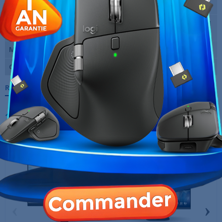
Temps de réponse
5 ms
Entrées vidéo
1 X DVI Femelle 1 X HDMI Femelle 1
X VGA
Marque
ASUS
Garantie
12 Mois
Références spécifiques
10 AUTRES PRODUITS DANS LA MÊME
CATÉGORIE :
‹
›