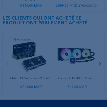
40" IPS...
5 890,00 MAD
2 699,00 MAD
3 2
2 799,00 MAD
LES CLIENTS QUI ONT ACHETÉ CE
PRODUIT ONT ÉGALEMENT ACHETÉ :
‹
›
MAXSUN GeForce RTX 4060...
Corsair H150 RGB 360mm
Dee
3 649,00 MAD
1 349,00 MAD
39