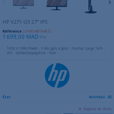
‹
›
HP V271 G5 27" IPS
Référence :
0196548194872
1 699,00 MAD
TTC
1920 X 1080 Pixels - 5 Ms (gris à gris) - Format Large 16/9 -
IPS - HDMI/DisplayPort - Noir
État
NOUVEAU
Rupture de stock