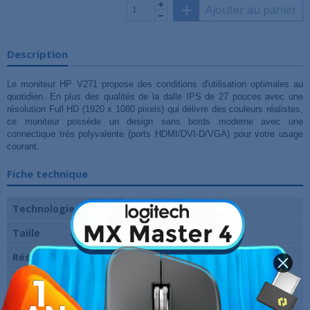
Ajouter au panier
Description
Le moniteur HP V271 propose des conditions d'utilisation optimales au
quotidien. En plus des qualités de la dalle IPS de 27 pouces avec une
résolution Full HD (1920 x 1080 pixels) qui délivre des couleurs réalistes,
ce moniteur possède un design sans bords moderne avec une
connectique très polyvalente (ports HDMI/DVI-D/VGA) pour votre usage
courant.
Fiche technique
Technologie de dalle
IPS
Taille
27 pouces
Résolution
1920 x 1080 pixels (FHD)
Fréquence verticale
75 Hz
maxi