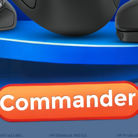
 est équipé de ports USB, HDMI,
Carte Graphique
facilement vos périphériques et
 fiable grâce au Wi-Fi et au
Marque
tif où que vous soyez.
Garantie
Références spécifiques
ME CATÉGORIE :
nkPad L460...
HP EliteBook 840 G3...
HP ProBook