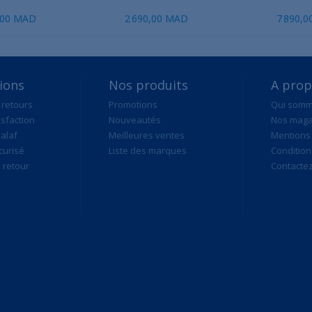
,00 MAD
2 690,00 MAD
7 890,
ions
Nos produits
A pro
 retours
Promotions
Qui som
isfaction
Nouveautés
Nos maga
alaf
Meilleures ventes
Mentions 
curisé
Liste des marques
Condition
retour
Contacte