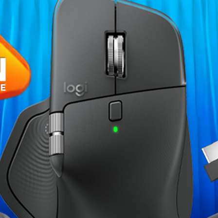
›
Fiche technique
e professionnel haut de gamme
Type de Processeur
t une fiabilité sans compromis
l Core i7 de 12ème génération, de
Capacité RAM
re une puissance de traitement
ndre aux besoins des
SSD
Ecran
titude 7430 G12 est parfaitement
au bureau ou en déplacement. Son
Clavier
re garantissent une durabilité à
re une qualité d'image
Système d'exploitation
ultimédias.