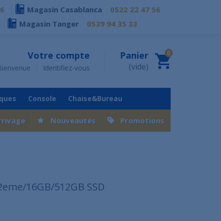
76
Magasin Casablanca
0522 22 47 56
Magasin Tanger
0539 94 35 33
0
Votre compte
Panier
(vide)
Bienvenue
Identifiez-vous
iques
Console
Chaise&Bureau
rrivage
Nouveautés
Promotions
-12eme/16GB/512GB SSD