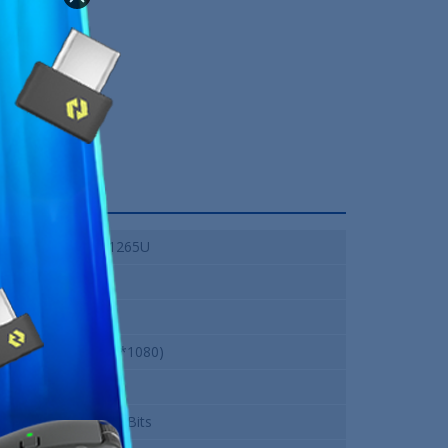
Intel Core I7-1265U
16 GO
512 GB
14" FHD (1920*1080)
QWERTY
Windows 10 64 Bits