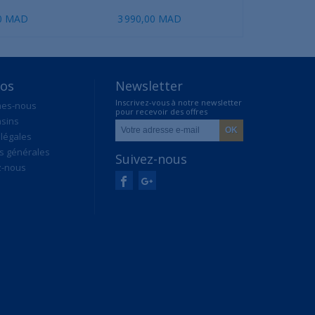
(2021)..
00 MAD
3 990,00 MAD
23 999,00 MAD
2
pos
Newsletter
Inscrivez-vous à notre newsletter
mes-nous
pour recevoir des offres
sins
exclusives
légales
s générales
Suivez-nous
z-nous