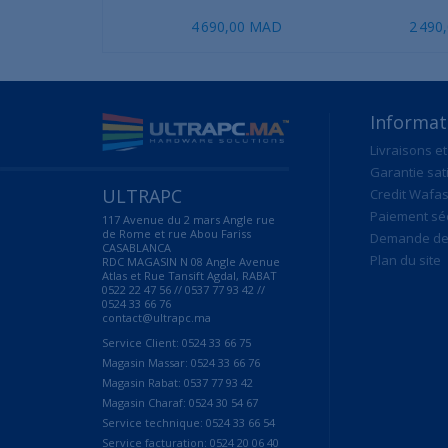
4 690,00 MAD
2 490
Informat
Livraisons et
Garantie sat
ULTRAPC
Credit Wafas
Paiement sé
117 Avenue du 2 mars Angle rue
de Rome et rue Abou Fariss
Demande de 
CASABLANCA
Plan du site
RDC MAGASIN N 08 Angle Avenue
Atlas et Rue Tansift Agdal, RABAT
0522 22 47 56 // 0537 77 93 42 //
0524 33 66 76
contact@ultrapc.ma
Service Client: 0524 33 66 75
Magasin Massar: 0524 33 66 76
Magasin Rabat: 0537 77 93 42
Magasin Charaf: 0524 30 54 67
Service technique: 0524 33 66 54
Service facturation: 0524 20 06 40