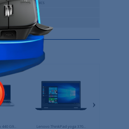
Intel Iris Xe Graphics
Dell
6 Mois
›
 440 G9...
Lenovo ThinkPad yoga 370...
Apple MacBook 