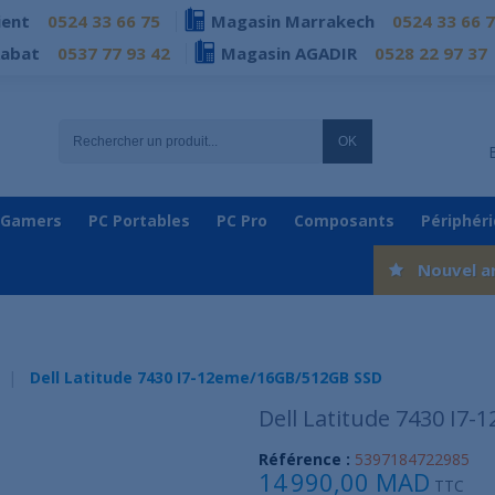
ient
0524 33 66 75
Magasin Marrakech
0524 33 66 
Rabat
0537 77 93 42
Magasin AGADIR
0528 22 97 37
OK
 Gamers
PC Portables
PC Pro
Composants
Périphér
Nouvel a
Dell Latitude 7430 I7-12eme/16GB/512GB SSD
Dell Latitude 7430 I7
Référence :
5397184722985
14 990,00 MAD
TTC