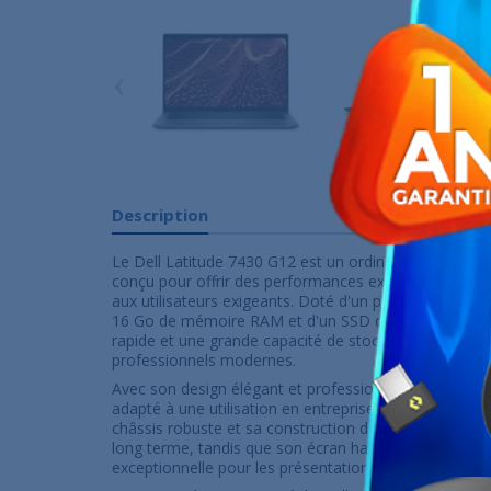
‹
Description
Le Dell Latitude 7430 G12 est un ordinateur portabl
conçu pour offrir des performances exceptionnelles e
aux utilisateurs exigeants. Doté d'un processeur Inte
16 Go de mémoire RAM et d'un SSD de 512 Go, il off
rapide et une grande capacité de stockage pour répo
professionnels modernes.
Avec son design élégant et professionnel, le Dell La
adapté à une utilisation en entreprise, que ce soit 
châssis robuste et sa construction de qualité supérieu
long terme, tandis que son écran haute résolution off
exceptionnelle pour les présentations et les tâches m