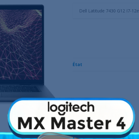
Dell Latitude 7430 G12 I7-
État