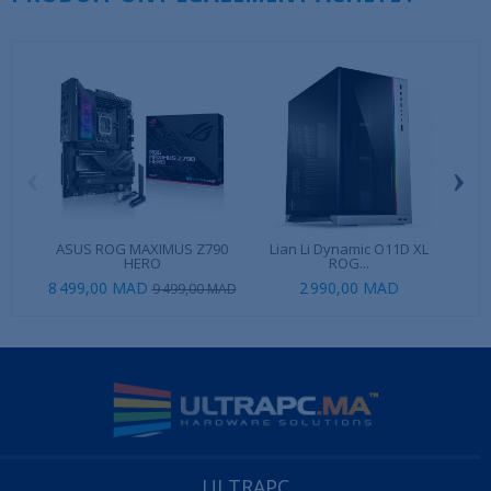
‹
›
ASUS ROG MAXIMUS Z790
Lian Li Dynamic O11D XL
Sam
HERO
ROG...
8 499,00 MAD
2 990,00 MAD
9 499,00 MAD
ULTRAPC