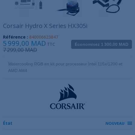
Corsair Hydro X Series HX305i
Référence :
840006623847
5 999,00 MAD
TTC
Économisez 1 300,00 MAD
7 299,00 MAD
Watercooling RGB en kit pour processeur Intel 115x/1200 et
AMD AM4
État
NOUVEAU