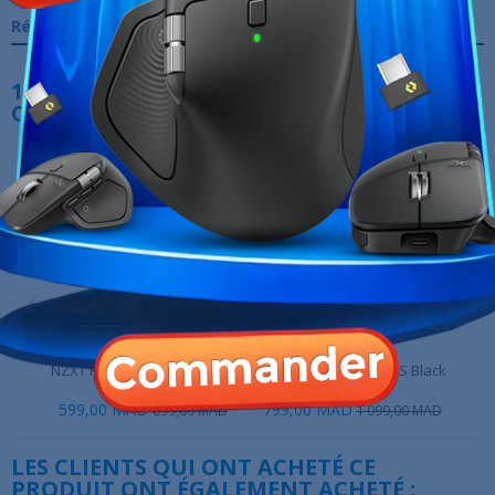
Références spécifiques
10 AUTRES PRODUITS DANS LA MÊME
CATÉGORIE :
‹
›
NZXT F360 RGB Core (White)
DeepCool Assassin 4S Black
599,00 MAD
799,00 MAD
699,00 MAD
1 099,00 MAD
LES CLIENTS QUI ONT ACHETÉ CE
PRODUIT ONT ÉGALEMENT ACHETÉ :