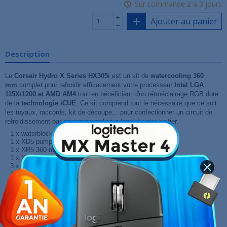
Sur commande 2 à 3 jours
Ajouter au panier
Description
Le
Corsair Hydro X Series HX305i
est un kit de
watercooling 360
mm
complet pour refroidir efficacement votre processeur
Intel LGA
115X/1200 et AMD AM4
tout en bénéficiant d'un rétroéclairage RGB doté
de la
technologie iCUE
. Ce kit comprend tout le nécessaire que ce soit
les tuyaux, raccords, kit de découpe... pour confectionner un circuit de
refroidissement par eau personnalisé adapté à votre boitier.
1 x waterblock for XC7 processor
1 x XD5 pump/reservoir combination
1 x XR5 360 mm radiator
1 x XL5 coolant bottle (1L)
3 x QL120 RGB fans
1 x CORSAIR RGB LED fan hub
1 x iCUE Commander PRO controller
8 x Hydro X Series XF Hardline 14mm OD fittings
2 x Hydro X Series 90° Rotary adaptors
3 m of 14 mm XT Hardline tubing (in 0.5 m sections)
1 x Corsair Hydro X Series XT Hardline Bending Toolkit
1 x Hydro X Series XT Hardline Toolkit