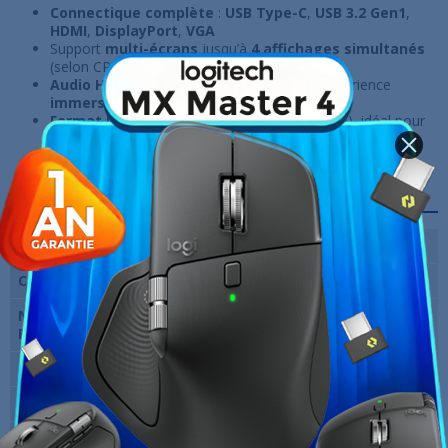
Connectique complète
:
USB Type-C
,
USB 3.2 Gen1
,
HDMI
,
DisplayPort
,
VGA
Support
multi-écrans
jusqu’à
4 affichages simultanés
(selon CPU)
Audio HD Realtek 7.1 canaux
pour une expérience
immersive
Format Micro-ATX
compact (
24,4 x 24,4 cm
), idéal pour
configurations
équilibrées
Fiche technique
Socket
Intel 1700
Chipset
Intel B660 Express
Nombre de slots
4
RAM
Format
Micro ATX
Type de mémoire
DDR4
Wi-Fi
Non