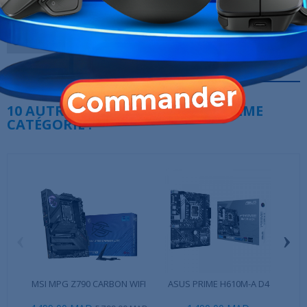
Marque
Gigabyte
Garantie
12 Mois
Références spécifiques
10 AUTRES PRODUITS DANS LA MÊME
CATÉGORIE :
‹
›
MSI MPG Z790 CARBON WIFI
ASUS PRIME H610M-A D4