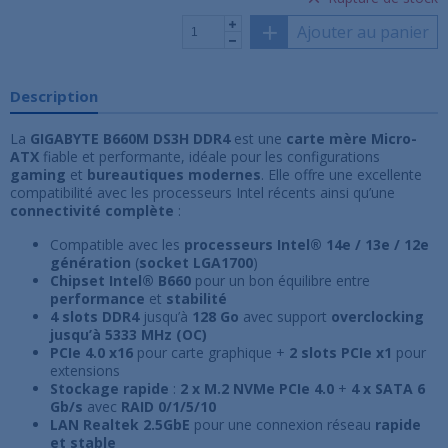
Ajouter au panier
Description
La
GIGABYTE B660M DS3H DDR4
est une
carte mère Micro-
ATX
fiable et performante, idéale pour les configurations
gaming
et
bureautiques modernes
. Elle offre une excellente
compatibilité avec les processeurs Intel récents ainsi qu’une
connectivité complète
:
Compatible avec les
processeurs Intel® 14e / 13e / 12e
génération
(
socket LGA1700
)
Chipset Intel® B660
pour un bon équilibre entre
performance
et
stabilité
4 slots DDR4
jusqu’à
128 Go
avec support
overclocking
jusqu’à 5333 MHz (OC)
PCIe 4.0 x16
pour carte graphique +
2 slots PCIe x1
pour
extensions
Stockage rapide
:
2 x M.2 NVMe PCIe 4.0
+
4 x SATA 6
Gb/s
avec
RAID 0/1/5/10
LAN Realtek 2.5GbE
pour une connexion réseau
rapide
et stable