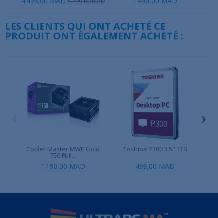
4 499,00 MAD
1 490,00 MAD
1 3
5 799,00 MAD
LES CLIENTS QUI ONT ACHETÉ CE
PRODUIT ONT ÉGALEMENT ACHETÉ :
‹
›
Cooler Master MWE Gold
Toshiba P300 3.5" 1TB
750 Full...
1 190,00 MAD
499,00 MAD
1 2