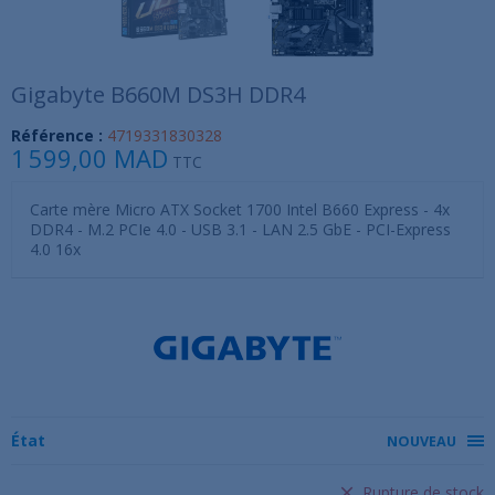
Gigabyte B660M DS3H DDR4
Référence :
4719331830328
1 599,00 MAD
TTC
Carte mère Micro ATX Socket 1700 Intel B660 Express - 4x
DDR4 - M.2 PCIe 4.0 - USB 3.1 - LAN 2.5 GbE - PCI-Express
4.0 16x
État
NOUVEAU
Rupture de stock