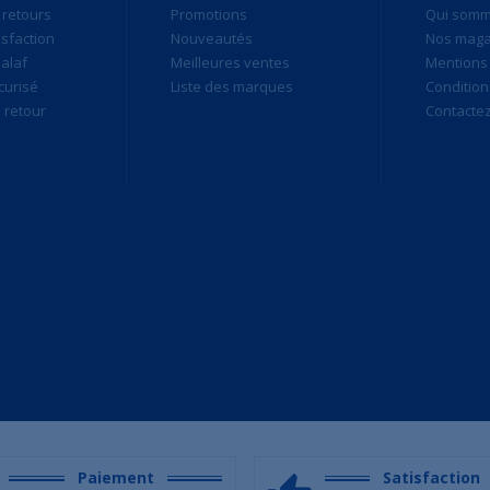
 retours
Promotions
Qui som
isfaction
Nouveautés
Nos maga
alaf
Meilleures ventes
Mentions 
curisé
Liste des marques
Condition
retour
Contacte
Paiement
Satisfaction