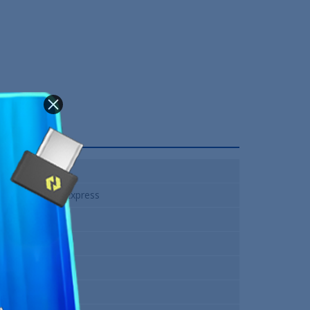
Intel 1700
Intel B760 Express
4
Micro ATX
DDR4
Non