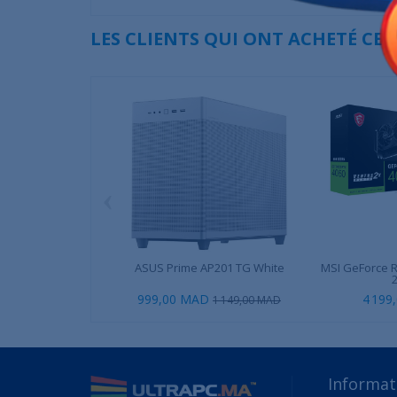
LES CLIENTS QUI ONT ACHETÉ CE
‹
ASUS Prime AP201 TG White
MSI GeForce 
2
999,00 MAD
4 199
1 149,00 MAD
Informat