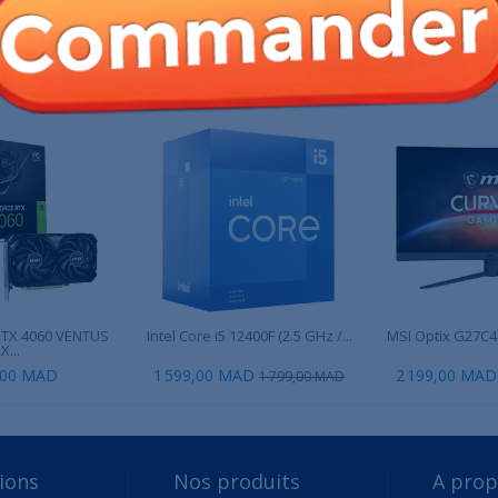
 PRODUIT ONT ÉGALEMENT ACHETÉ :
RTX 4060 VENTUS
Intel Core i5 12400F (2.5 GHz /...
MSI Optix G27C4 
X...
,00 MAD
1 599,00 MAD
2 199,00 MAD
1 799,00 MAD
ions
Nos produits
A pro