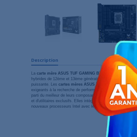
Description
La
carte mère ASUS TUF GAMING B760M-PLUS D4
conçu
hybrides de 12ème et 13ème génération est idéale pour l'a
puissante. Les
cartes mères ASUS TUF Gaming
sont pen
exigeants à la recherche de performances et de fiabilité à lo
parti du meilleur de leurs composants grâce à une concepti
et d'utilitaires exclusifs. Elles intègrent des fonctionnalité
nouveaux processeurs Intel avec le design et les caractér