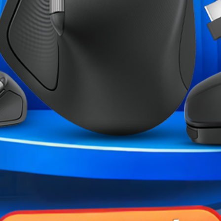
Marque
Garantie
Références spécifiques
ME CATÉGORIE :
NG Z790-PLUS D4
MSI MPG Z790 CARBON WIFI
ASUS PRIME H
,00 MAD
4 499,00 MAD
999,00 MAD
5 799,00 MAD