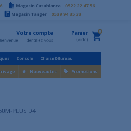
76
Magasin Casablanca
0522 22 47 56
Magasin Tanger
0539 94 35 33
0
Votre compte
Panier
(vide)
Bienvenue
Identifiez-vous
iques
Console
Chaise&Bureau
rrivage
Nouveautés
Promotions
60M-PLUS D4