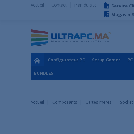
Accueil
Contact
Plan du site
Service Cl
Magasin 
Configurateur PC
Setup Gamer
PC
BUNDLES
Accueil
Composants
Cartes mères
Socket