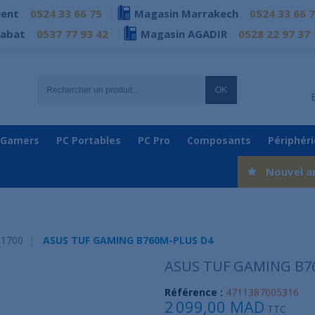
ient
0524 33 66 75
Magasin Marrakech
0524 33 66 
Rabat
0537 77 93 42
Magasin AGADIR
0528 22 97 37
OK
 Gamers
PC Portables
PC Pro
Composants
Périphér
Nouvel a
 1700
ASUS TUF GAMING B760M-PLUS D4
ASUS TUF GAMING B7
Référence :
4711387005316
2 099,00 MAD
TTC