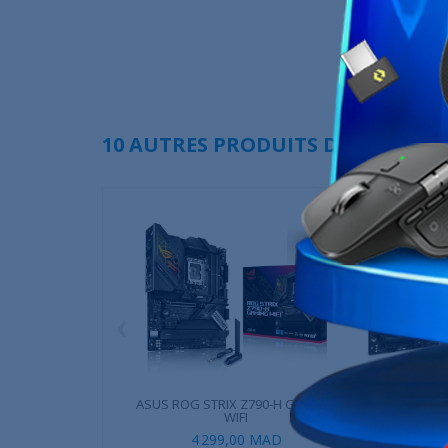
10 AUTRES PRODUITS DANS LA MÊ
‹
ASUS ROG STRIX Z790-H GAMING
ASUS TUF GAMI
WIFI
4 299,00 MAD
4 299