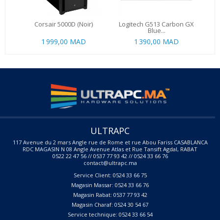
Corsair 5000D (Noir)
Logitech G513 Carbon GX
Lo
Blue...
1 999,00 MAD
1 390,00 MAD
ULTRAPC
117 Avenue du 2 mars Angle rue de Rome et rue Abou Fariss CASABLANCA
RDC MAGASIN N 08 Angle Avenue Atlas et Rue Tansift Agdal, RABAT
0522 22 47 56 // 0537 77 93 42 // 0524 33 66 76
contact@ultrapc.ma
Service Client: 0524 33 66 75
Magasin Massar: 0524 33 66 76
Magasin Rabat: 0537 77 93 42
Magasin Charaf: 0524 30 54 67
Service technique: 0524 33 66 54