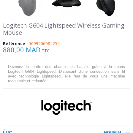
Logitech G604 Lightspeed Wireless Gaming
Mouse
Référence :
5099206084254
880,00 MAD
TTC
Devenez le maître des champs de bataille grâce à la souris
Logitech G604 Lightspeed. Disposant d'une conception sans fil
avec technologie Lightspeed, elle fera de vous une machine
redoutable et redoutée.
État
NOUVEAU