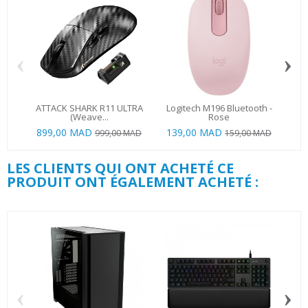
‹
›
ATTACK SHARK R11 ULTRA
Logitech M196 Bluetooth -
(Weave...
Rose
899,00 MAD
139,00 MAD
999,00 MAD
159,00 MAD
LES CLIENTS QUI ONT ACHETÉ CE
PRODUIT ONT ÉGALEMENT ACHETÉ :
‹
›