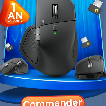
Nombre de boutons
6
Rétro-éclairage
Non
Dimensions
105.42 x 76,52 x 37,35 mm
Utilisation
Gaming
Marque
Cooler Master
Garantie
12 Mois
Références spécifiques
10 AUTRES PRODUITS DANS LA MÊME
CATÉGORIE :