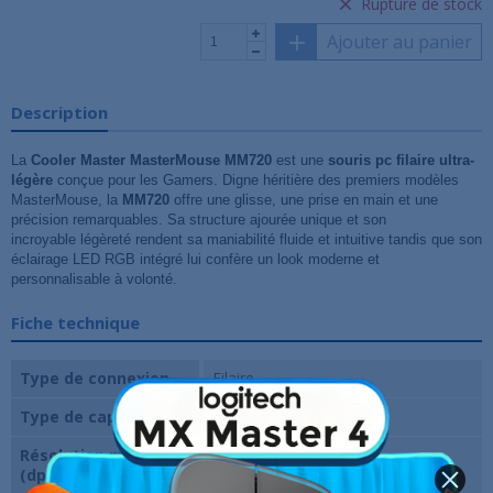
Rupture de stock
Ajouter au panier
Description
La
Cooler Master MasterMouse MM720
est une
souris pc filaire ultra-
légère
conçue pour les Gamers. Digne héritière des premiers modèles
MasterMouse, la
MM720
offre une glisse, une prise en main et une
précision remarquables. Sa structure ajourée unique et son
incroyable légèreté rendent sa maniabilité fluide et intuitive tandis que son
éclairage LED RGB intégré lui confère un look moderne et
personnalisable à volonté.
Fiche technique
Type de connexion
Filaire
Type de capteur
Optique
Résolution maximale
16000 Dpi
(dpi)