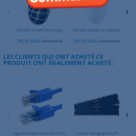
‹
›
ATTACK SHARK R3 (Grey)
ATTACK SHARK G3 (White)
Raze
799,00 MAD
269,00 MAD
1 9
999,00 MAD
349,00 MAD
LES CLIENTS QUI ONT ACHETÉ CE
PRODUIT ONT ÉGALEMENT ACHETÉ :
‹
›
Ugreen Cable Ethernet CAT6
Corsair Vengeance LPX
Mar