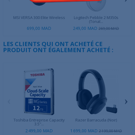
MSI VERSA 300 Elite Wireless
Logitech Pebble 2 M350s
Logi
(Tonal...
699,00 MAD
249,00 MAD
269,00 MAD
LES CLIENTS QUI ONT ACHETÉ CE
PRODUIT ONT ÉGALEMENT ACHETÉ :
‹
›
Toshiba Entreprise Capacity
Razer Barracuda (Noir)
M
3.5"...
2 499,00 MAD
1 699,00 MAD
3 0
2 199,00 MAD