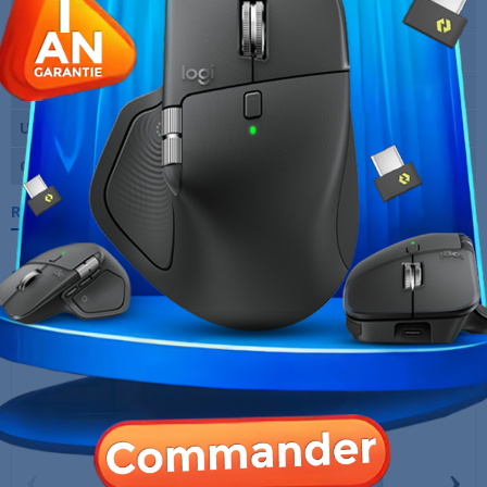
Nombre de boutons
20
Rétro-éclairage
Oui (RGB)
Dimensions
119.5 x 75.5 x 43.5 mm
Utilisation
Gaming
Garantie
12 Mois
Références spécifiques
10 AUTRES PRODUITS DANS LA MÊME
CATÉGORIE :
‹
›