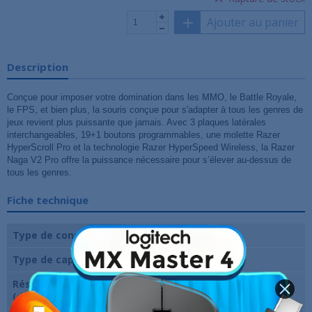
Ajouter au panier
Description
Conçue pour imposer votre domination dans les MMO, le Battle Royale,
le FPS, et bien plus, la souris conçue pour s'adapter à tous les genres de
jeux revient plus puissante que jamais. Avec 3 plaques latérales
interchangeables, 19+1 boutons programmables, une molette Razer
HyperScroll Pro et la technologie Razer HyperSpeed Wireless, la Razer
Naga V2 Pro offre la puissance nécessaire pour s’élever au-dessus de
tous les genres.
Fiche technique
Type de connexion
Sans-fil
Type de capteur
Optique
Résolution maximale
30000 Dpi
(dpi)