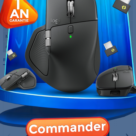
Rétro-éclairage
Non
Dimensions
115.4 x 66.1 x 40.3 mm
Sans-fil
Oui
Marque
Logitech
Garantie
12 Mois
Références spécifiques
10 AUTRES PRODUITS DANS LA MÊME
CATÉGORIE :
‹
›