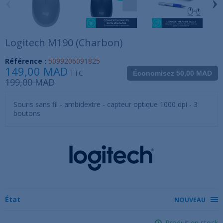
‹
›
Logitech M190 (Charbon)
Référence :
5099206091825
149,00 MAD
TTC
Économisez 50,00 MAD
199,00 MAD
Souris sans fil - ambidextre - capteur optique 1000 dpi - 3
boutons
État
NOUVEAU
Produit en stock