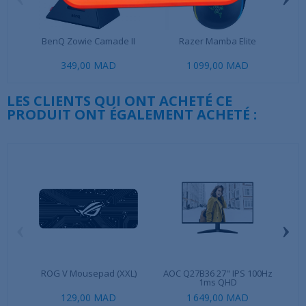
BenQ Zowie Camade II
Razer Mamba Elite
AT
349,00 MAD
1 099,00 MAD
29
LES CLIENTS QUI ONT ACHETÉ CE
PRODUIT ONT ÉGALEMENT ACHETÉ :
‹
›
ROG V Mousepad (XXL)
AOC Q27B36 27" IPS 100Hz
Raze
1ms QHD
129,00 MAD
1 649,00 MAD
54