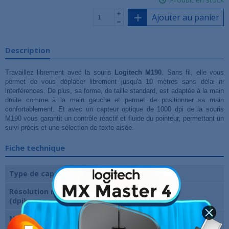
Ajouter au panier
Description
Travaillez librement avec la souris
Logitech M190
. Sans fil, elle vous
permet de vous déplacer librement jusqu'à 10 mètres sans délai ni
interférences. De plus, sa forme, de taille standard, est adaptée à la main
droite comme à la main gauche et permet de positionner sa main
confortablement. Et avec un capteur optique de 1000 dpi de la souris
M190 vous garantit un contrôle réactif et fluide du pointeur, permettant un
suivi précis et une sélection de texte aisée.
Fiche technique
Type de capteur
Optique
Résolution maximale
1000
(dpi)
Nombre de boutons
3