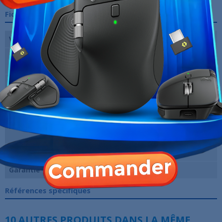
Fiche technique
Ventilateur(s)
Sans ventilateur
Dimensions (L x P x
148 mm x 78 mm x 26 mm
H)
Capacité de
10 Gbit/s
commutation
Tableau MAC
2000
Ports
5 ports 10/100/1000Base-T, 4 ports
PoE+
Marque
RUIJIE
Garantie
12 Mois
Références spécifiques
10 AUTRES PRODUITS DANS LA MÊME