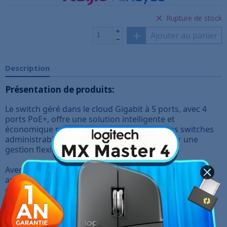
Rupture de stock
Ajouter au panier
Description
Présentation de produits:
Le switch géré dans le cloud Gigabit à 5 ports, avec 4
ports PoE+, offre une solution intelligente et
économique pour les réseaux modernes. Ces switches
administrables Smart Cloud sont conçus pour une
gestion flexible et efficace.
Avec la reconnaissance de caméra IP, ces switches
apportent une valeur ajoutée significative aux réseaux
de vidéosurveillance en simplifiant l'intégration et la
configuration des caméras IP, améliorant ainsi la
sécurité globale du système.