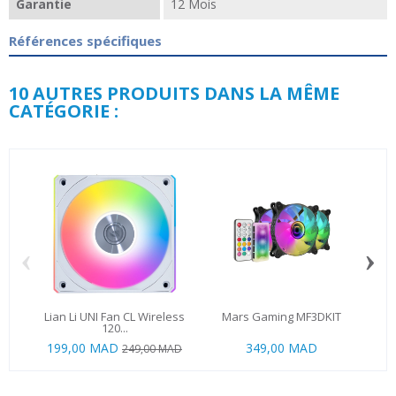
Garantie
12 Mois
Références spécifiques
10 AUTRES PRODUITS DANS LA MÊME
CATÉGORIE :
‹
›
Lian Li UNI Fan CL Wireless
Mars Gaming MF3DKIT
b
120...
199,00 MAD
349,00 MAD
249,00 MAD