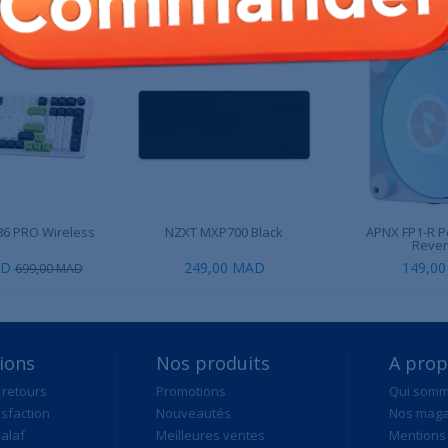
6 PRO Wireless
NZXT MXP700 Black
APNX FP1-R 
Revers
AD
249,00 MAD
149,0
699,00 MAD
ions
Nos produits
A pro
 retours
Promotions
Qui som
isfaction
Nouveautés
Nos maga
alaf
Meilleures ventes
Mentions 