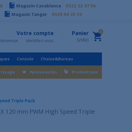
76
Magasin Casablanca
0522 22 47 56
Magasin Tanger
0539 94 35 33
0
Votre compte
Panier
(vide)
Bienvenue
Identifiez-vous
iques
Console
Chaise&Bureau
rrivage
Nouveautés
Promotions
peed Triple Pack
 LX 120 mm PWM High Speed Triple