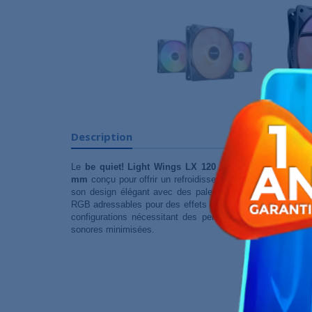
Description
Le
be quiet! Light Wings LX 120 mm PWM High Sp
mm
conçu pour offrir un refroidissement efficace tout en r
son design élégant avec des pales dépolies et une finiti
RGB adressables pour des effets de lumineux personnalisabl
configurations nécessitant des performances de refroid
sonores minimisées.