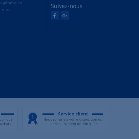
s générales
Suivez-nous
z-nous
Service client
our que
Nous somme a votre disposition du
 achats
Lundi au Samedi de 10h à 19h