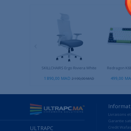
‹
SKILLCHAIRS Ergo Riviera White
Redragon K68
1 890,00 MAD
499,00 M
2 190,00 MAD
Informat
Livraisons et
Garantie sat
ULTRAPC
Credit Wafas