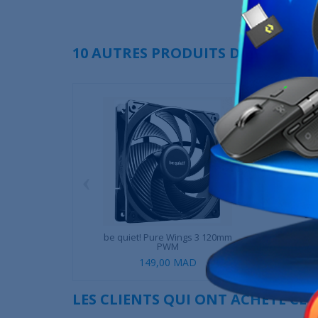
10 AUTRES PRODUITS DANS LA MÊ
‹
be quiet! Pure Wings 3 120mm
XTRMLAB XLF120
PWM
149,00 MAD
349,00 M
LES CLIENTS QUI ONT ACHETÉ CE