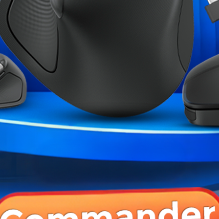
Références spécifiques
ME CATÉGORIE :
 Mirror Triple...
Cooler Master MasterFan
NZXT F140 RGB Co
MF120R...
AD
170,00 MAD
469,00 MAD
449,00 MAD
 PRODUIT ONT ÉGALEMENT ACHETÉ :