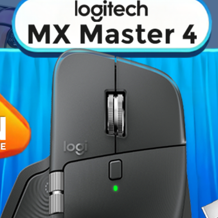
Fiche technique
eed
est un
ventilateur ARGB de 120
Vitesse max.
estant silencieux. Il se démarque par
on noir mat. Il est équipé de 16 LED
Débit max.
es Ce ventilateur est idéal pour les
issement élevées avec des nuisances
Bruit max.
Diamètre
Marque
Garantie