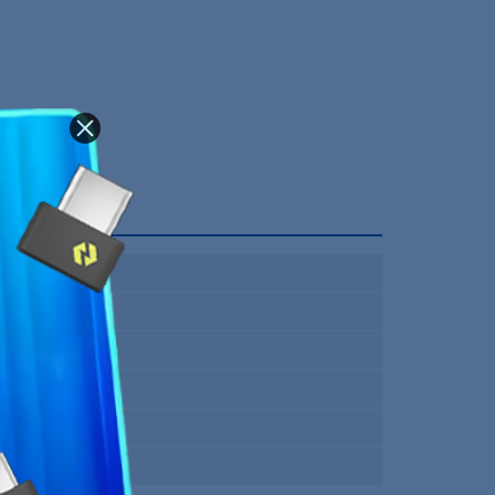
2100 RPM
61.8 CFM
30.9 dB
120 mm
be quiet!
12 Mois