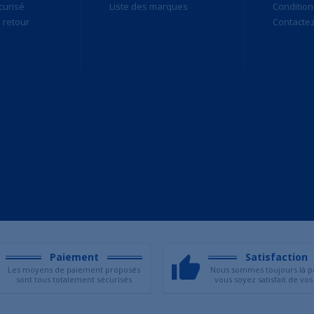
curisé
Liste des marques
Condition
retour
Contacte
Paiement
Satisfaction
Les moyens de paiement proposés
Nous sommes toujours là p
sont tous totalement sécurisés
vous soyez satisfait de vos