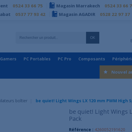
ient
0524 33 66 75
Magasin Marrakech
0524 33 66 
Rabat
0537 77 93 42
Magasin AGADIR
0528 22 97 37
OK
 Gamers
PC Portables
PC Pro
Composants
Périphér
Nouvel a
ilateurs boîtier
be quiet! Light Wings LX 120 mm PWM High S
be quiet! Light Wings
Pack
Référence :
4260052191620