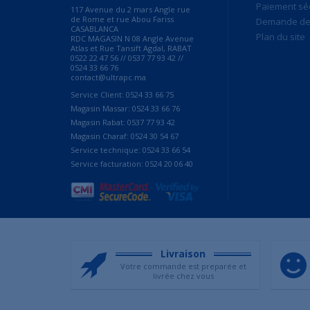
Paiement sé
117 Avenue du 2 mars Angle rue
de Rome et rue Abou Fariss
Demande de 
CASABLANCA
Plan du site
RDC MAGASIN N 08 Angle Avenue
Atlas et Rue Tansift Agdal, RABAT
0522 22 47 56 // 0537 77 93 42 //
0524 33 66 76
contact@ultrapc.ma
Service Client: 0524 33 66 75
Magasin Massar: 0524 33 66 76
Magasin Rabat: 0537 77 93 42
Magasin Charaf: 0524 30 54 67
Service technique: 0524 33 66 54
Service facturation: 0524 20 06 40
Livraison
Votre commande est preparée et
livrée chez vous