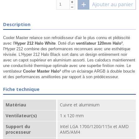
Ajouter au panier
Description
Cooler Master relance son refroidisseur d'air le plus connu et plébiscité
avec l'
Hyper 212 Halo White
. Doté d'un
ventilateur 120mm Halo²
,
l'Hyper 212 combine des performances reconnues avec une esthétique
révisée. L'Hyper 212 Halo Black sort dans un design entièrement noir
avec un capot supérieur en aluminium assorti. Les caloducs maintiennent
une conductivité thermique optimale avec une superbe finition noire. Le
ventilateur
Cooler Master Halo²
offre un éclairage ARGB à double boucle
et des performances améliorées par rapport à son prédécesseur.
Fiche technique
Matériau
Cuivre et aluminium
Ventilateur(s)
1 x 120 mm
Support du
Intel LGA 1700/1200/115x et AMD
processeur
AM5/AM4