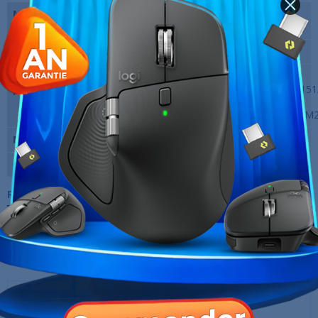
Matériau
Base en cuivre, ailettes en
aluminium
Ventilateur(s)
1 x 120mm
Support du
INTEL LGA
processeur
2066/2011/1700/1200/1156/1155/1151
et AMD
AM5/AM4/AM3+/AM3/AM2+/AM2/FM
Marque
Mars Gaming
Garantie
12 Mois
Références spécifiques
10 AUTRES PRODUITS DANS LA MÊME
CATÉGORIE :