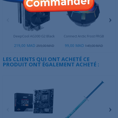
‹
›
DeepCool AG300 G2 Black
Connect Arctic Frost FRGB
De
219,00 MAD
99,00 MAD
69
259,00 MAD
149,00 MAD
LES CLIENTS QUI ONT ACHETÉ CE
PRODUIT ONT ÉGALEMENT ACHETÉ :
‹
›