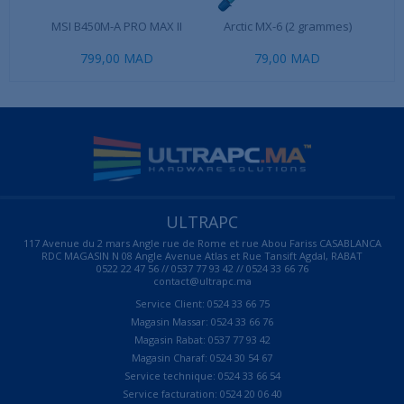
MSI B450M-A PRO MAX II
Arctic MX-6 (2 grammes)
Th
799,00 MAD
79,00 MAD
ULTRAPC
117 Avenue du 2 mars Angle rue de Rome et rue Abou Fariss CASABLANCA
RDC MAGASIN N 08 Angle Avenue Atlas et Rue Tansift Agdal, RABAT
0522 22 47 56 // 0537 77 93 42 // 0524 33 66 76
contact@ultrapc.ma
Service Client: 0524 33 66 75
Magasin Massar: 0524 33 66 76
Magasin Rabat: 0537 77 93 42
Magasin Charaf: 0524 30 54 67
Service technique: 0524 33 66 54
Service facturation: 0524 20 06 40