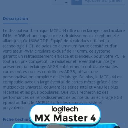
Ajouter au panier
Description
Le dissipateur thermique MCPU44 offre un éclairage spectaculaire
DUAL ARGB et une capacité de refroidissement exceptionnelle
allant jusqu'à 160W TDP. Équipé de 4 caloducs utilisant la
technologie HCT, de pales en aluminium haute densité et d'un
ventilateur PWM circulaire exclusif de 110mm, ce système
garantit un refroidissement efficace et silencieux pour votre PC, le
tout à un prix compétitif. Le radiateur et le ventilateur intégré
présentent un éclairage ARGB entièrement contrôlable via des
cartes mères ou des contrôleurs ARGB, offrant une
personnalisation complète de l'éclairage. De plus, le MCPU44 est
compatible avec un large éventail de cartes mères grâce à son
multisocket universel, couvrant les séries Intel et AMD les plus
récentes et les plus populaires. Que vous recherchiez des
performances de refroidissement de pointe ou un éclairage RGB
époustouflant, le MCPU44 offre les deux avec style et
polyvalence.
Fiche technique