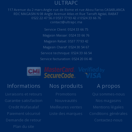
ULTRAPC
117 Avenue du 2 mars Angle rue de Rome et rue Abou Fariss CASABLANCA
RDC MAGASIN N 08 Angle Avenue Atlas et Rue Tansift Agdal, RABAT
0522 22 47 56 // 0537 77 93 42 // 0524 33 66 76
contact@ultrapc.ma
Service Client: 0524 33 66 75
Magasin Massar: 0524 33 66 76
Magasin Rabat: 0537 77 93 42
Magasin Charaf: 0524 30 54 67
Service technique: 0524 33 66 54
Service facturation: 0524 20 06 40
Informations
Nos produits
A propos
Livraisons et retours
Promotions
Qui sommes-nous
Garantie satisfaction
Nouveautés
Nos magasins
Credit Wafasalaf
Meilleures ventes
Mentions légales
Paiement sécurisé
Liste des marques
Conditions générales
Demande de retour
Contactez-nous
Plan du site