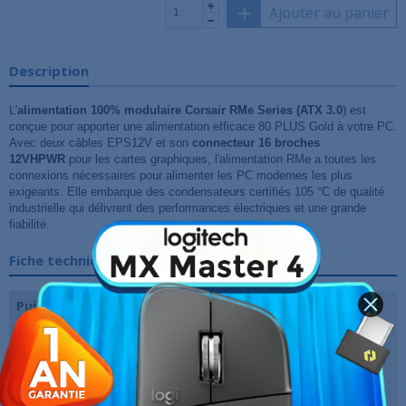
Ajouter au panier
Description
L'
alimentation 100% modulaire Corsair RMe Series (ATX 3.0
) est
conçue pour apporter une alimentation efficace 80 PLUS Gold à votre PC.
Avec deux câbles EPS12V et son
connecteur 16 broches
12VHPWR
pour les cartes graphiques, l'alimentation RMe a toutes les
connexions nécessaires pour alimenter les PC modernes les plus
exigeants. Elle embarque des condensateurs certifiés 105 °C de qualité
industrielle qui délivrent des performances électriques et une grande
fiabilité.
Fiche technique
Puissance
750 Watts
Certification
80 PLUS GOLD
Modulaire
Oui
Garantie
12 Mois