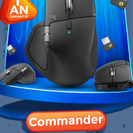
Couplage auriculaire
Circum-aural (englobe les oreilles)
Longueur du câble
1.6 m
Marque
Logitech
Garantie
12 Mois
Références spécifiques
10 AUTRES PRODUITS DANS LA MÊME
CATÉGORIE :
‹
›