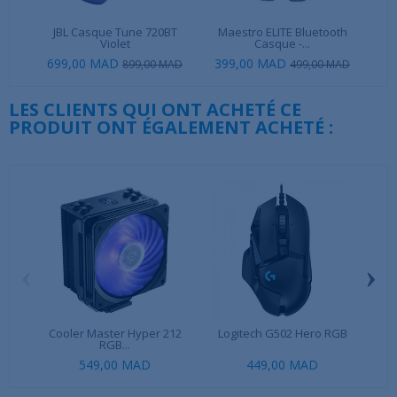
JBL Casque Tune 720BT
Maestro ELITE Bluetooth
JB
Violet
Casque -...
699,00 MAD
399,00 MAD
1 1
899,00 MAD
499,00 MAD
LES CLIENTS QUI ONT ACHETÉ CE
PRODUIT ONT ÉGALEMENT ACHETÉ :
‹
›
Cooler Master Hyper 212
Logitech G502 Hero RGB
Co
RGB...
549,00 MAD
449,00 MAD