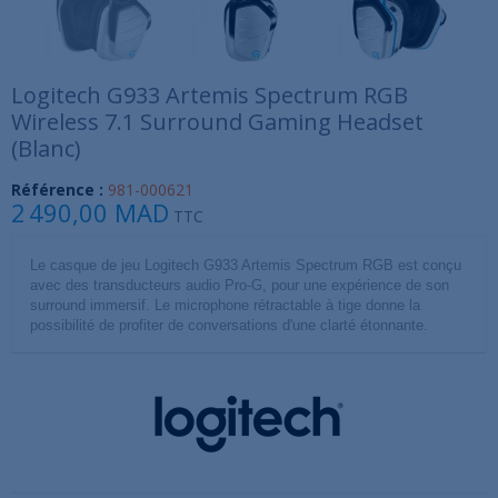
Logitech G933 Artemis Spectrum RGB
Wireless 7.1 Surround Gaming Headset
(Blanc)
Référence :
981-000621
2 490,00 MAD
TTC
Le casque de jeu Logitech G933 Artemis Spectrum RGB est conçu
avec des transducteurs audio Pro-G, pour une expérience de son
surround immersif. Le microphone rétractable à tige donne la
possibilité de profiter de conversations d'une clarté étonnante.