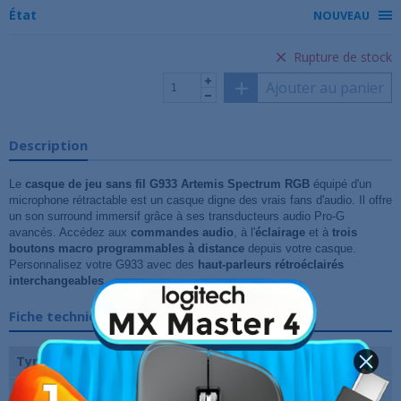
État
NOUVEAU
Rupture de stock
Ajouter au panier
Description
Le
casque de jeu sans fil G933 Artemis Spectrum RGB
équipé d'un
microphone rétractable est un casque digne des vrais fans d'audio. Il offre
un son surround immersif grâce à ses transducteurs audio Pro-G
avancés. Accédez aux
commandes audio
, à l'
éclairage
et à
trois
boutons macro programmables à distance
depuis votre casque.
Personnalisez votre G933 avec des
haut-parleurs rétroéclairés
interchangeables
.
Fiche technique
Type
7.1 Virtual Surround
Sans-fil
Oui