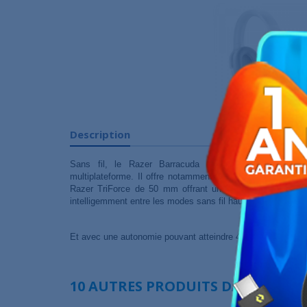
Description
Sans fil, le Razer Barracuda est un casque spécial
multiplateforme. Il offre notamment une immersion audio 
Razer TriForce de 50 mm offrant une ambiance unique. D
intelligemment entre les modes sans fil haute vitesse à 2.
Et avec une autonomie pouvant atteindre 40 heures, jouez 
10 AUTRES PRODUITS DANS LA MÊ