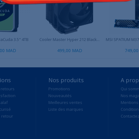
aCuda 3.5" 4TB
Cooler Master Hyper 212 Black...
MSI SPATIUM M37
,00 MAD
499,00 MAD
749,0
ions
Nos produits
A pro
 retours
Promotions
Qui som
isfaction
Nouveautés
Nos maga
alaf
Meilleures ventes
Mentions 
curisé
Liste des marques
Condition
retour
Contacte