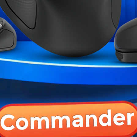
B Vortex (Red...
JBL Ecouteurs Tune Buds TWS
JBL Casque Tun
Blanc
AD
799,00 MAD
599,00 MAD
498,00 MAD
1 299,00 MAD
 PRODUIT ONT ÉGALEMENT ACHETÉ :