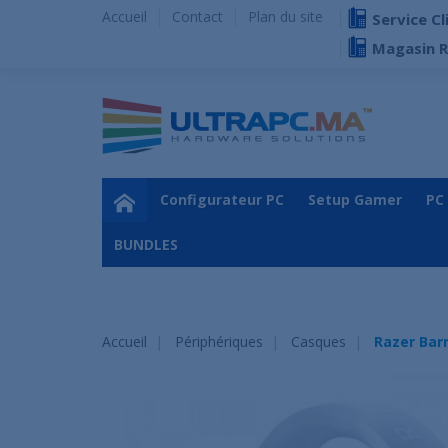
Accueil
Contact
Plan du site
Service Cl
Magasin 
Configurateur PC
Setup Gamer
PC
BUNDLES
Accueil
Périphériques
Casques
Razer Bar