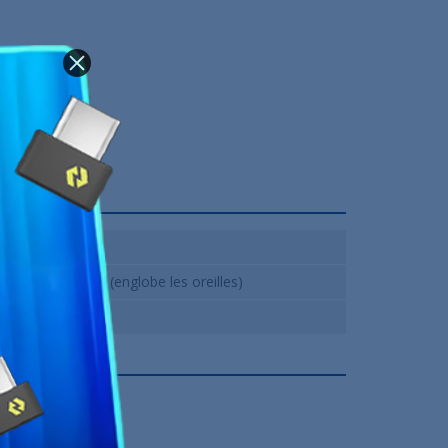
Oui
Circum-aural (englobe les oreilles)
12 Mois