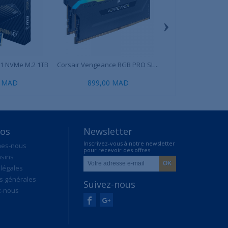
›
1 NVMe M.2 1TB
Corsair Vengeance RGB PRO SL...
Razer Barracu
0 MAD
899,00 MAD
1 699,00 MAD
2
pos
Newsletter
Inscrivez-vous à notre newsletter
mes-nous
pour recevoir des offres
sins
exclusives
légales
s générales
Suivez-nous
z-nous