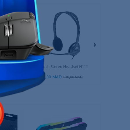
›
e 510BT Blanc
Logitech Stereo Headset H111
Logitech Zone Vi
99,00 MAD
999,00 MAD
649,00 MAD
130,00 MAD
1 