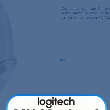
Casque gaming - sans fil - cir
Audio - Razer TriForce - micr
de forme - compatible PC / Co
État