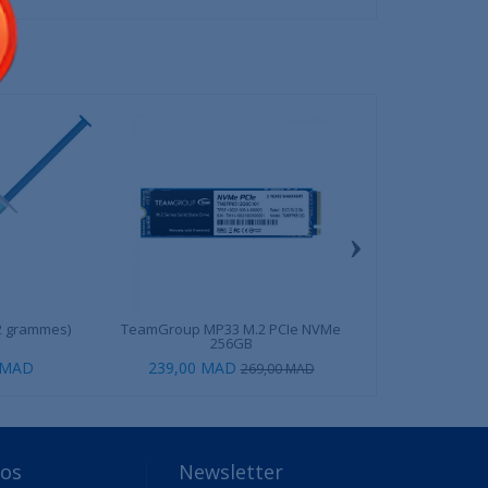
›
(2 grammes)
TeamGroup MP33 M.2 PCIe NVMe
Razer DeathA
256GB
 MAD
239,00 MAD
799,00 MAD
269,00 MAD
8
pos
Newsletter