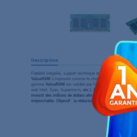
Description
Fiabilité inégalée, support technique et garantie illimitée : 
ValueRAM
s’imposent comme le choix mémoire standard n°
gamme
ValueRAM
est validée par l’ensemble des construc
web
Intel, Tyan, Supermicro
, etc.
). Dans un secteur marqué 
investit des millions de dollars afin de mettre sur le march
irréprochable. Objectif : la réduction de votre TCO (
coût tot