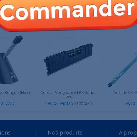
 PRODUIT ONT ÉGALEMENT ACHETÉ :
e Bungee (Noir)
Corsair Vengeance LPX Series
Arctic MX-6 
Low...
00 MAD
499,00 MAD
79,00
599,00 MAD
ions
Nos produits
A pro