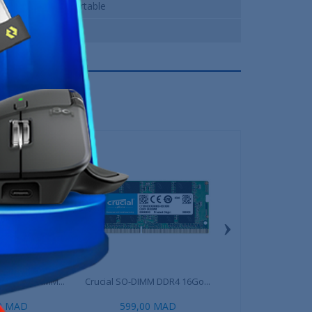
Ordinateur Portable
12 Mois
›
eries SO-DIMM...
Crucial SO-DIMM DDR4 16Go...
G.Skill RipJaws Ser
00 MAD
599,00 MAD
679,00 