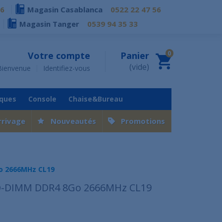
76
Magasin Casablanca
0522 22 47 56
Magasin Tanger
0539 94 35 33
0
Votre compte
Panier
(vide)
Bienvenue
Identifiez-vous
iques
Console
Chaise&Bureau
rrivage
Nouveautés
Promotions
o 2666MHz CL19
O-DIMM DDR4 8Go 2666MHz CL19