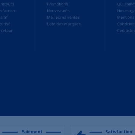
 retours
Promotions
Qui som
isfaction
Nouveautés
Nos maga
alaf
Meilleures ventes
Mentions 
curisé
Liste des marques
Condition
retour
Contacte
Paiement
Satisfaction