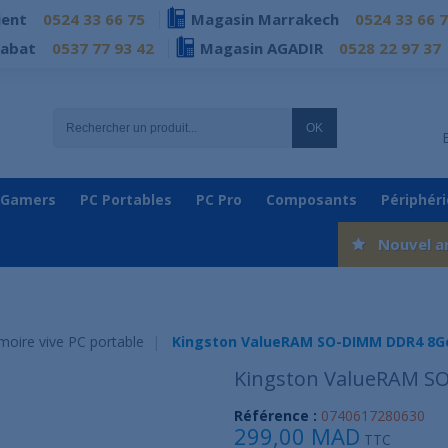
ient
0524 33 66 75
Magasin Marrakech
0524 33 66 
Rabat
0537 77 93 42
Magasin AGADIR
0528 22 97 37
OK
 Gamers
PC Portables
PC Pro
Composants
Périphér
Nouvel a
oire vive PC portable
Kingston ValueRAM SO-DIMM DDR4 8G
Kingston ValueRAM S
Référence :
0740617280630
299,00 MAD
TTC