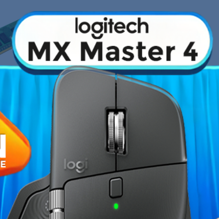
Fiche technique
les modules
Kingston Technology
Type de mémoire
1 pour vos serveurs. La
teurs de cartes mères (
voir sites
Capacité totale
par de fortes disparités, Kingston
é des modules d’une qualité
Fréquence(s) Mémoire
al de possession
).
Nombre de barrette(s)
CAS Latency
Tension