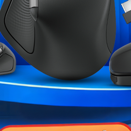
Utilisation
Garantie
Références spécifiques
ME CATÉGORIE :
geance SO-DIMM
Innovation IT SO-DIMM 8Go...
G.Skill RipJaws S
R4...
,00 MAD
799,00 MAD
1 699,
849,00 MAD