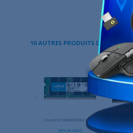
10 AUTRES PRODUITS DANS LA MÊ
‹
Crucial SO-DIMM DDR4 32Go...
Corsair Ven
DD
699,00 MAD
1 499