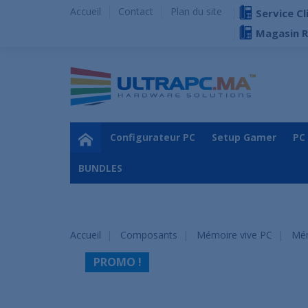
Accueil
Contact
Plan du site
Service Cl
Magasin 
Configurateur PC
Setup Gamer
PC
BUNDLES
Accueil
Composants
Mémoire vive PC
Mém
PROMO !