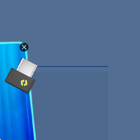
DDR4
8 Go
2666 Mhz
1
CL19
1.20 Volts