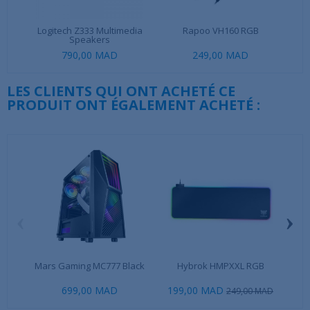
Logitech Z333 Multimedia
Rapoo VH160 RGB
Gl
Speakers
790,00 MAD
249,00 MAD
LES CLIENTS QUI ONT ACHETÉ CE
PRODUIT ONT ÉGALEMENT ACHETÉ :
‹
›
Mars Gaming MC777 Black
Hybrok HMPXXL RGB
A
699,00 MAD
199,00 MAD
249,00 MAD