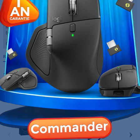
Norme du clavier
AZERTY
Type de capteur
Optique
Résolution maximale
6400
(dpi)
Garantie
12 Mois
Références spécifiques
10 AUTRES PRODUITS DANS LA MÊME
CATÉGORIE :
‹
›