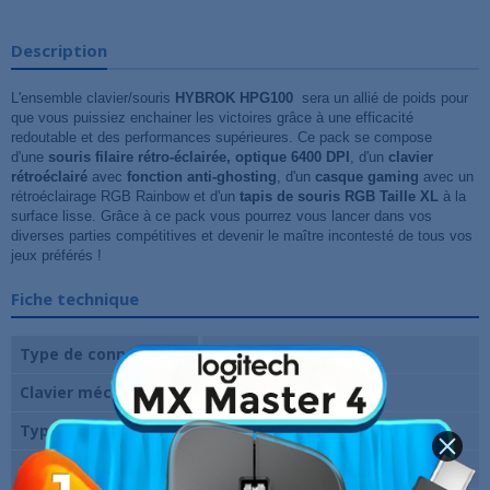
Description
L'ensemble clavier/souris
HYBROK HPG100
sera un allié de poids pour
que vous puissiez enchainer les victoires grâce à une efficacité
redoutable et des performances supérieures. Ce pack se compose
d'une
souris filaire rétro-éclairée, optique 6400 DPI
, d'un
clavier
rétroéclairé
avec
fonction anti-ghosting
,
d'un
casque gaming
avec un
rétroéclairage RGB Rainbow et d'un
tapis de souris
RGB Taille XL
à la
surface lisse. Grâce à ce pack vous pourrez vous lancer dans vos
diverses parties compétitives et devenir le maître incontesté de tous vos
jeux préférés !
Fiche technique
Type de connexion
Filaire
Clavier mécanique
Non
Type de touches
À membrane
Rétro-éclairage
Oui (RGB)