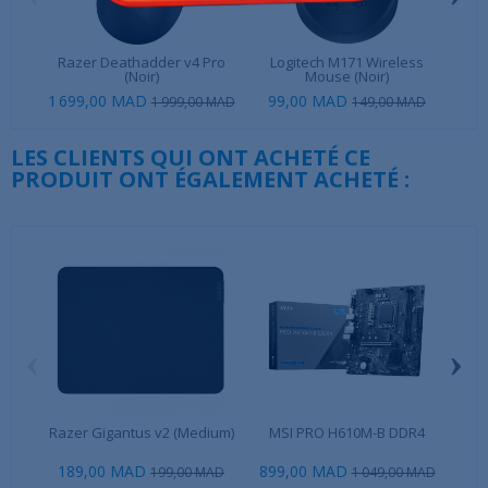
Razer Deathadder v4 Pro
Logitech M171 Wireless
AT
(Noir)
Mouse (Noir)
1 699,00 MAD
99,00 MAD
44
1 999,00 MAD
149,00 MAD
LES CLIENTS QUI ONT ACHETÉ CE
PRODUIT ONT ÉGALEMENT ACHETÉ :
‹
›
Razer Gigantus v2 (Medium)
MSI PRO H610M-B DDR4
Ug
189,00 MAD
899,00 MAD
199,00 MAD
1 049,00 MAD