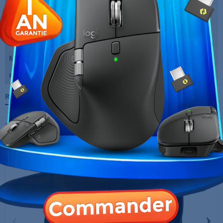
Rétro-éclairage
Oui (RGB)
Dimensions
125.5 x 71,0 x 40,5 mm
Utilisation
Gaming
Marque
Cooler Master
Garantie
12 Mois
Références spécifiques
10 AUTRES PRODUITS DANS LA MÊME
CATÉGORIE :
‹
›