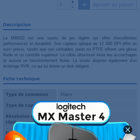
Ajouter au panier
Description
La MM310 est une souris de jeu légère qui offre d'excellentes
performances et durabilité. Son capteur optique de 12 000 DPI offre un
suivi précis, tandis que ses véritables pieds en PTFE offrent une glisse
fluide et un contrôle supérieur. Le câble ultra-tissé évite les accrochages
et assure un fonctionnement fluide. La souris dispose également d'un
éclairage RVB, ce qui lui donne un look élégant.
Fiche technique
Type de connexion
Filaire
Type de capteur
Optique
Résolution maximale
12000 Dpi
(dpi)
Nombre de boutons
6