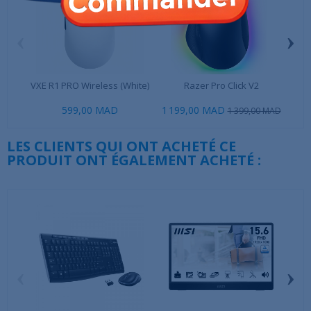
‹
›
VXE R1 PRO Wireless (White)
Razer Pro Click V2
AT
599,00 MAD
1 199,00 MAD
61
1 399,00 MAD
LES CLIENTS QUI ONT ACHETÉ CE
PRODUIT ONT ÉGALEMENT ACHETÉ :
‹
›