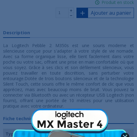
Produit en stock
Ajouter au panier
Description
La Logitech Pebble 2 M350s est une souris moderne et
silencieuse conçue pour s'adapter à votre style de vie nomade.
Avec sa forme organique lisse, elle tient facilement dans votre
poche ou votre sac, offrant une prise en main confortable où que
vous soyez. Grâce à ses clics et son défilement silencieux, vous
pouvez travailler en toute discrétion, sans perturber votre
entourage.Dotée de trois boutons silencieux et de la technologie
Silent Touch, cette souris offre le même confort de clic que vous
appréciez, mais avec beaucoup moins de bruit. Vous pouvez la
connecter via Bluetooth ou avec un récepteur USB Logitech (non
fourni), offrant une portée de 10 mètres pour une utilisation
pratique avec votre ordinateur.
Fiche technique
Type de connexion
Sans-fil