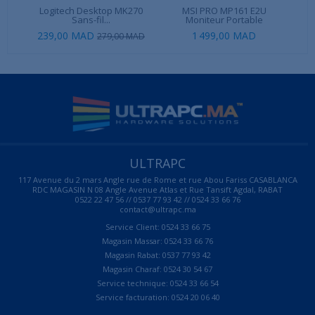
Logitech Desktop MK270
MSI PRO MP161 E2U
L
Sans-fil...
Moniteur Portable
239,00 MAD
1 499,00 MAD
279,00 MAD
ULTRAPC
117 Avenue du 2 mars Angle rue de Rome et rue Abou Fariss CASABLANCA
RDC MAGASIN N 08 Angle Avenue Atlas et Rue Tansift Agdal, RABAT
0522 22 47 56 // 0537 77 93 42 // 0524 33 66 76
contact@ultrapc.ma
Service Client: 0524 33 66 75
Magasin Massar: 0524 33 66 76
Magasin Rabat: 0537 77 93 42
Magasin Charaf: 0524 30 54 67
Service technique: 0524 33 66 54
Service facturation: 0524 20 06 40