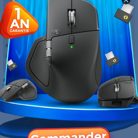
Type de capteur
Optique
Résolution maximale
1000 Dpi
(dpi)
Nombre de boutons
3
Rétro-éclairage
Non
Utilisation
Office
Marque
Logitech
Références spécifiques
10 AUTRES PRODUITS DANS LA MÊME
CATÉGORIE :