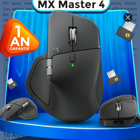
PC pour une efficacité optimale et un niveau sonore réduit.
Les
coins en caoutchouc anti-vibration
éliminent efficacement
les bruits provoqués par les vibrations pour des performances
silencieuses à toutes les vitesses. Contrôlez l'éclairage et la vitesse
du ventilateur via le logiciel CAM lorsqu'il est connecté à un
contrôleur NZXT (vendu séparément).
Fiche technique
Vitesse max.
2000 RPM par ventilateur
Débit max.
98.61 CFM par ventilateur
Bruit max.
34.5 dB par ventilateur
Diamètre
140mm par ventilateur
Garantie
12 Mois
Références spécifiques
10 AUTRES PRODUITS DANS LA MÊME