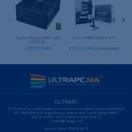
‹
›
Cooler Master MWE Gold
ASUS PRIME X870-P WIFI
Ug
1250 Full...
2 299,00 MAD
3 399,00 MAD
12
3 999,00 MAD
ULTRAPC
117 Avenue du 2 mars Angle rue de Rome et rue Abou Fariss CASABLANCA
RDC MAGASIN N 08 Angle Avenue Atlas et Rue Tansift Agdal, RABAT
0522 22 47 56 // 0537 77 93 42 // 0524 33 66 76
contact@ultrapc.ma
Service Client: 0524 33 66 75