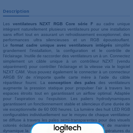
Description
Les
ventilateurs NZXT RGB Core série F
au cadre unique
intègrent naturellement plusieurs ventilateurs pour une installation
sans effort tout en assurant un refroidissement exceptionnel, des
performances ultra silencieuses et un RGB époustouflant.
Le
format cadre unique avec ventilateurs intégrés
simplifie
grandement l'installation, la configuration et le contrôle de
l'éclairage. Inutile de raccorder des ventilateurs un à un. Connectez
simplement un câble unique à un contrôleur NZXT (vendu
séparément) pour contrôler l'éclairage et la vitesse via le logiciel
NZXT CAM. Vous pouvez également le connecter à un connecteur
ARGB 5V de n'importe quelle carte mère à l'aide du câble
répartiteur fourni. La
conception des pales
des ventilateurs
augmente la pression statique pour propulser l'air à travers les
espaces étroits tout en garantissant un airflow optimal. Adaptée
pour l'aspiration ou l'expulsion. Les paliers hydrodynamiques
garantissent un fonctionnement stable et silencieux d'une durée de
vie exceptionnelle de 60 000 heures. La lumière des huit LED RGB
configurables individuellement sur le moyeu de chaque ventilateur
se diffuse à travers les pales semi-transparentes pour des visuels
colorés éclatants. Les
ventilateurs PWM
ajustent de manière
dynamique la vitesse de rotation en fonction des températures du