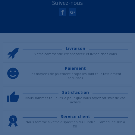
Suivez-nous
Livraison
Votre commande est preparée et livrée chez vous
Paiement
Les moyens de paiement proposés sont tous totalement
sécurisés
Satisfaction
Nous sommes toujours là pour que vous soyez satisfait de vos
achats
Service client
Nous somme a votre disposition du Lundi au Samedi de 10h à
19h