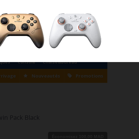
76
Magasin Casablanca
0522 22 47 56
Magasin Tanger
0539 94 35 33
0
Votre compte
Panier
(vide)
Bienvenue
Identifiez-vous
iques
Console
Chaise&Bureau
rrivage
Nouveautés
Promotions
in Pack Black
Économisez 100,00 MAD