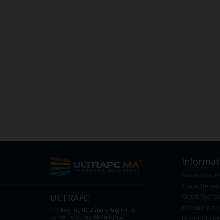
Informat
Livraisons et
Garantie sat
ULTRAPC
Credit Wafas
Paiement sé
117 Avenue du 2 mars Angle rue
de Rome et rue Abou Fariss
Demande de 