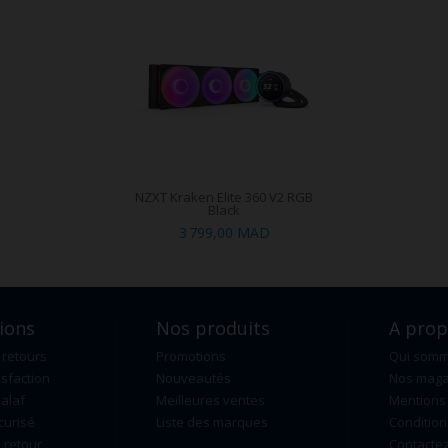
NZXT Kraken Elite 360 V2 RGB
Black
3 799,00 MAD
ions
Nos produits
A pro
 retours
Promotions
Qui som
isfaction
Nouveautés
Nos maga
alaf
Meilleures ventes
Mentions 
curisé
Liste des marques
Condition
retour
Contacte