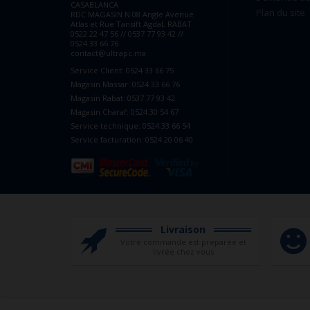
CASABLANCA
Plan du site
RDC MAGASIN N 08 Angle Avenue
Atlas et Rue Tansift Agdal, RABAT
0522 22 47 56 // 0537 77 93 42 //
0524 33 66 76
contact@ultrapc.ma
Service Client: 0524 33 66 75
Magasin Massar: 0524 33 66 76
Magasin Rabat: 0537 77 93 42
Magasin Charaf: 0524 30 54 67
Service technique: 0524 33 66 54
Service facturation: 0524 20 06 40
Livraison
Votre commande est preparée et
livrée chez vous