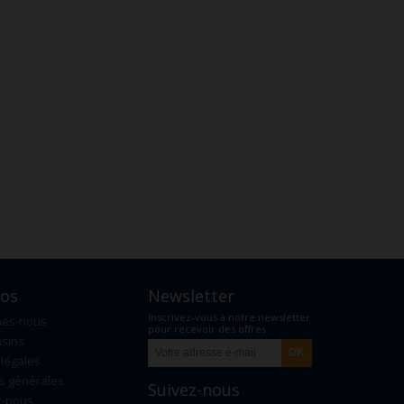
pos
Newsletter
Inscrivez-vous à notre newsletter
mes-nous
pour recevoir des offres
sins
exclusives
légales
s générales
Suivez-nous
z-nous