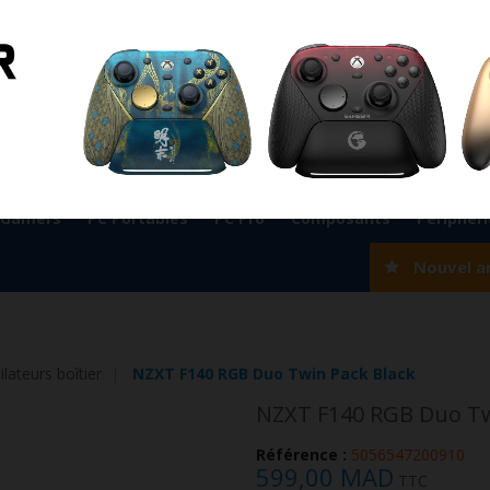
ient
0524 33 66 75
Magasin Marrakech
0524 33 66 
Rabat
0537 77 93 42
Magasin AGADIR
0528 22 97 37
OK
 Gamers
PC Portables
PC Pro
Composants
Périphér
Nouvel a
ilateurs boîtier
NZXT F140 RGB Duo Twin Pack Black
NZXT F140 RGB Duo Tw
Référence :
5056547200910
599,00 MAD
TTC