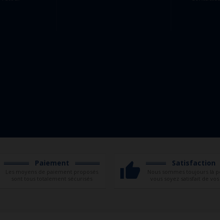
Paiement
Satisfaction
Les moyens de paiement proposés
Nous sommes toujours là p
sont tous totalement sécurisés
vous soyez satisfait de vos