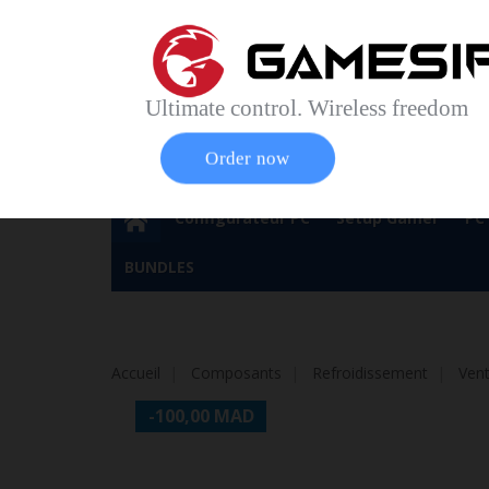
Accueil
Contact
Plan du site
Service Cl
Magasin 
Ultimate control. Wireless freedom
Order now
Configurateur PC
Setup Gamer
PC
BUNDLES
Accueil
Composants
Refroidissement
Vent
-100,00 MAD