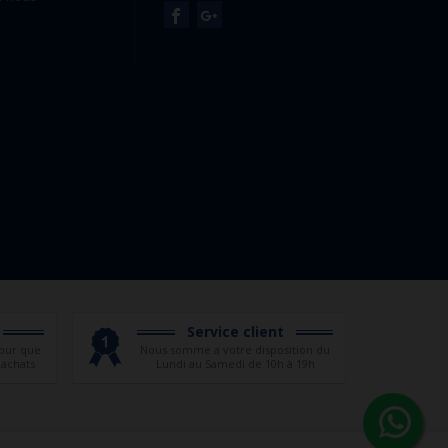
Service client
our que
Nous somme a votre disposition du
 achats
Lundi au Samedi de 10h à 19h