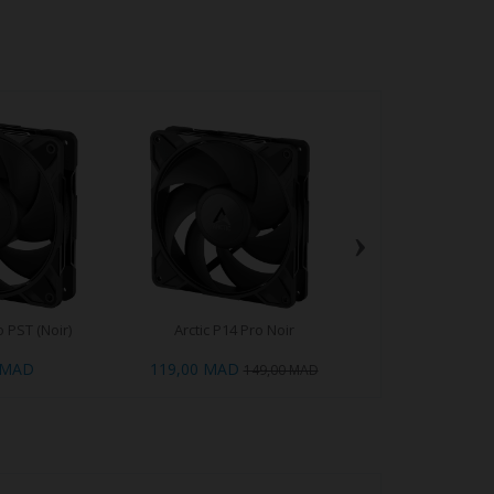
›
o PST (Noir)
Arctic P14 Pro Noir
NZXT F140 RGB Core
 MAD
119,00 MAD
469,00 MAD
149,00 MAD
5