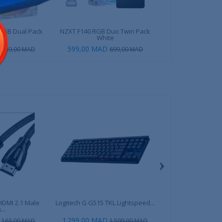
ARGB Dual Pack
NZXT F140 RGB Duo Twin Pack
XTRMLAB XT1
nc
White
599,00 MAD
99,00 
349,00 MAD
699,00 MAD
›
HDMI 2.1 Male
Logitech G G515 TKL Lightspeed...
ASUS TUF GAMING
...
WIFI
1 299,00 MAD
3 999,00
163,00 MAD
1 599,00 MAD