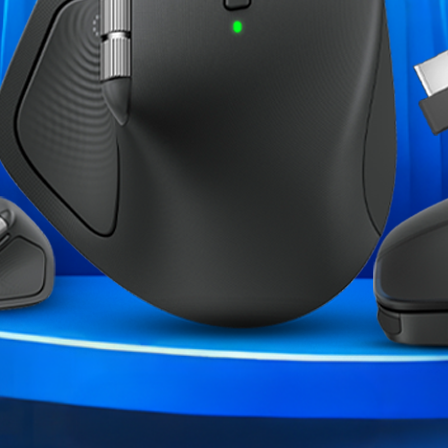
 au logiciel CAM de NZXT.
essoires d’éclairage NZXT
rgeur d’impulsions permet
idissement possible sans
stabilité rotationnelle tout en
la durée de vie des ventilateurs
ent le bruit, quelle que soit la
ME CATÉGORIE :