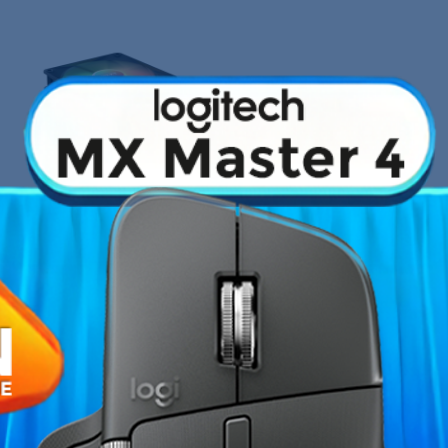
Fiche technique
irage éclatant avec huit LED RGB
Vitesse max.
haut de gamme avec pression
Débit max.
tées sur le moyeu du ventilateur
Bruit max.
 semi-transparentes pour un effet
Diamètre
les permet d'améliorer la
ton radiateur tout en assurant une
Garantie
dissipation de la chaleur
disseur par liquide ou un
Références spécifiques
'admission, ou l'extraction.