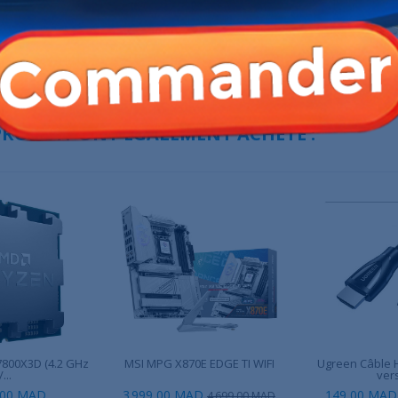
Triple Pack Black
NZXT F140 RGB Core (Black)
Corsair RS140 
Bla
,00 MAD
199,00 MAD
319,00 MAD
249,00 MAD
 PRODUIT ONT ÉGALEMENT ACHETÉ :
800X3D (4.2 GHz
MSI MPG X870E EDGE TI WIFI
Ugreen Câble 
/...
vers
,00 MAD
3 999,00 MAD
149,00 MAD
4 699,00 MAD