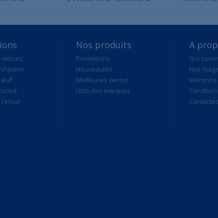
ions
Nos produits
A pro
 retours
Promotions
Qui som
isfaction
Nouveautés
Nos maga
alaf
Meilleures ventes
Mentions 
curisé
Liste des marques
Condition
retour
Contacte