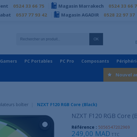
ient
0524 33 66 75
Magasin Marrakech
0524 33 66 
Rabat
0537 77 93 42
Magasin AGADIR
0528 22 97 37
OK
 Gamers
PC Portables
PC Pro
Composants
Périphér
Nouvel a
ilateurs boîtier
NZXT F120 RGB Core (Black)
NZXT F120 RGB Core (B
Référence :
5056547202969
249,00 MAD
TTC