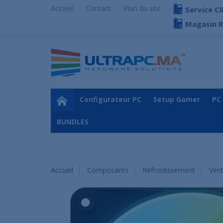
Accueil
Contact
Plan du site
Service Cl
Magasin 
Configurateur PC
Setup Gamer
PC
BUNDLES
Accueil
Composants
Refroidissement
Vent