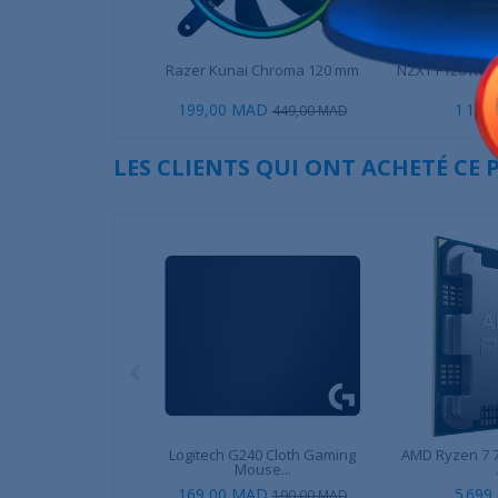
Razer Kunai Chroma 120 mm
NZXT F120 RGB 
199,00 MAD
1 190
449,00 MAD
LES CLIENTS QUI ONT ACHETÉ CE
‹
Logitech G240 Cloth Gaming
AMD Ryzen 7 7
Mouse...
169,00 MAD
5 699
190,00 MAD