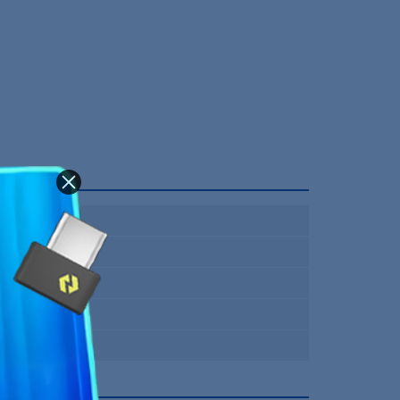
1800 RPM
78.86 CFM
33.88 dB
120 mm
12 Mois