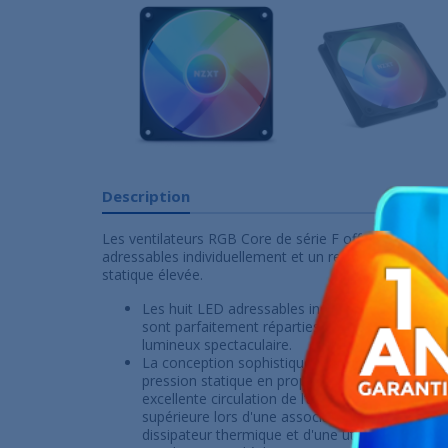
Description
Les ventilateurs RGB Core de série F offrent un écla
adressables individuellement et un refroidissement 
statique élevée.
Les huit LED adressables individuellement mon
sont parfaitement réparties à travers les pales
lumineux spectaculaire.
La conception sophistiquée du moyeu et des pa
pression statique en propulsant l'air à travers 
excellente circulation de l’air. Cela permet une 
supérieure lors d'une association avec un refroi
dissipateur thermique et d'une utilisation pour l