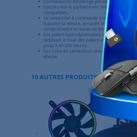
Combinaisons d’éclairage personnalisées grâce
Synchronise-le parfaitement avec tous tes acc
compatibles.
Le ventilateur à commande à modulation de la
d'ajuster la vitesse, assurant le meilleur refro
compromettre le niveau de bruit.a
Les paliers hydrodynamiques offrent une grande 
réduisant le bruit des paliers et en augmentant 
jusqu'à 60 000 heures.
Les coins en caoutchouc anti-vibrations amortiss
vitesse.
10 AUTRES PRODUITS DANS LA MÊ
‹