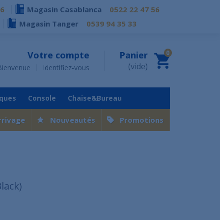
76
Magasin Casablanca
0522 22 47 56
Magasin Tanger
0539 94 35 33
0
Votre compte
Panier
(vide)
Bienvenue
Identifiez-vous
iques
Console
Chaise&Bureau
rrivage
Nouveautés
Promotions
lack)