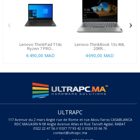
‹
›
Lenovo ThinkPad T14s
Lenovo ThinkBook 13s-IML
Len
Ryzen 7 PRO...
20RR...
6 490,00 MAD
4 690,00 MAD
ULTRAPC
117 Avenue du 2 mars Angle rue de Rome et rue Abou Fariss CASABLANCA
RDC MAGASIN N 08 Angle Avenue Atlas et Rue Tansift Agdal, RABAT
0522 22 47 56 // 0537 77 93 42 // 0524 33 66 76
contact@ultrapc.ma